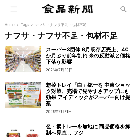
Home
Tags
ナフサ・ナフサ不足・包材不足
ナフサ・ナフサ不足・包材不足
スーパー3団体 6月既存店売上、40
か月ぶり前年割れ 米の反動減と価格
下落が影響
2026年7月23日
惣菜トレイ「白」統一を 中東ショッ
ク対策、売場で見やすさアップにも
効果 アイディックがスーパー向け提
案
2026年7月21日
色・柄トレーを無地に 商品価格を抑
制へ見直し フジ