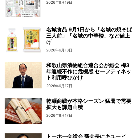
2026年6月19日
名城食品 9月1日から「名城の焼そば
三人前」「名城の中華楼」など値上
げ
2026年6月18日
和歌山県漬物組合連合会が総会 梅3
年連続不作に危機感 セーフティネッ
ト利用呼びかけ
2026年6月17日
乾麺商戦が本格シーズン 猛暑で需要
拡大も課題山積
2026年6月17日
トーホー会総会 新会長にキユーピ