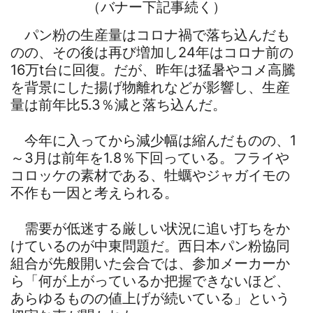
（バナー下記事続く）
パン粉の生産量はコロナ禍で落ち込んだも
のの、その後は再び増加し24年はコロナ前の
16万t台に回復。だが、昨年は猛暑やコメ高騰
を背景にした揚げ物離れなどが影響し、生産
量は前年比5.3％減と落ち込んだ。
今年に入ってから減少幅は縮んだものの、1
～3月は前年を1.8％下回っている。フライや
コロッケの素材である、牡蠣やジャガイモの
不作も一因と考えられる。
需要が低迷する厳しい状況に追い打ちをか
けているのが中東問題だ。西日本パン粉協同
組合が先般開いた会合では、参加メーカーか
ら「何が上がっているか把握できないほど、
あらゆるものの値上げが続いている」という