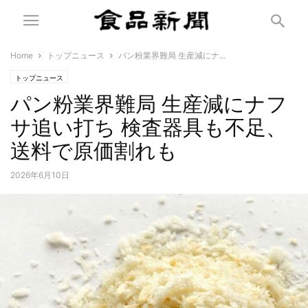
Home
トップニュース
パン粉業界難局 生産減にナ...
トップニュース
パン粉業界難局 生産減にナフ
サ追い打ち 検査器具も不足、
送料で原価割れも
2026年6月10日