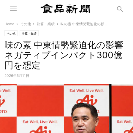
Home
その他
決算・業績
味の素 中東情勢緊迫化の影...
その他
決算・業績
味の素 中東情勢緊迫化の影響
ネガティブインパクト300億
円を想定
2026年5月11日