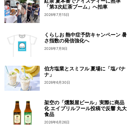
紅茶 夏本番でアイスティーに照準
「第3次紅茶ブーム」へ拍車
2026年7月15日
くらしお 熱中症予防キャンペーン 暑
さ指数の発信強化へ
2026年7月9日
伯方塩業とスミフル 夏場に「塩バナ
ナ」
2026年6月30日
架空の「燻製屋ビール」実際に商品
化 エイプリルフール投稿で反響 丸大
食品
2026年6月26日