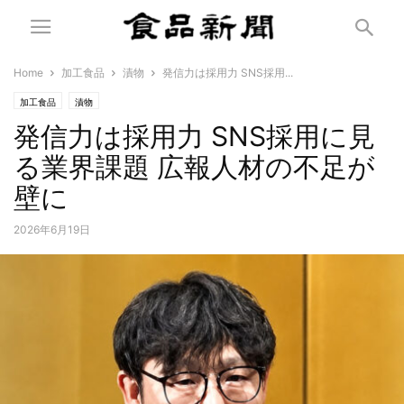
Home
加工食品
漬物
発信力は採用力 SNS採用...
加工食品
漬物
発信力は採用力 SNS採用に見
る業界課題 広報人材の不足が
壁に
2026年6月19日