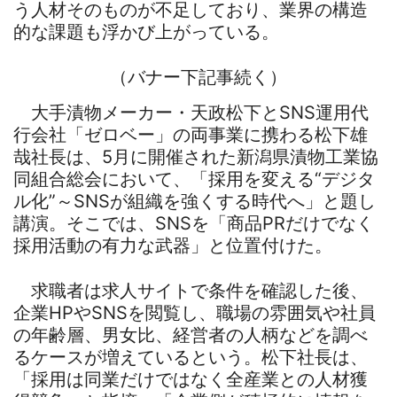
う人材そのものが不足しており、業界の構造
的な課題も浮かび上がっている。
（バナー下記事続く）
大手漬物メーカー・天政松下とSNS運用代
行会社「ゼロベー」の両事業に携わる松下雄
哉社長は、5月に開催された新潟県漬物工業協
同組合総会において、「採用を変える“デジタ
ル化”～SNSが組織を強くする時代へ」と題し
講演。そこでは、SNSを「商品PRだけでなく
採用活動の有力な武器」と位置付けた。
求職者は求人サイトで条件を確認した後、
企業HPやSNSを閲覧し、職場の雰囲気や社員
の年齢層、男女比、経営者の人柄などを調べ
るケースが増えているという。松下社長は、
「採用は同業だけではなく全産業との人材獲