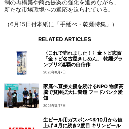
制の再構築や商品提案の強化を進めながら、
新たな市場環境への適応を迫られている。
（6月15日付本紙に「手延べ・乾麺特集」）
RELATED ARTICLES
〈これで売れました！〉金トビ志賀
「金トビ名古屋きしめん」 乾麺グラ
ンプリ2連覇の自信作
2026年8月7日
家庭へ直接支援を続けるNPO 物価高
騰で貧困拡大に警鐘 フードバンク愛
知
2026年8月7日
生ビール用ガスボンベを10月から値
上げ 4月に続き2度目 キリンビール