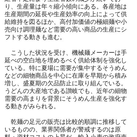
り、生産量は年々縮小傾向にある。各産地は
生産期間の延長や生産効率の向上によって供
給維持を図るほか、高付加価値の極細麺や小
売向け調理麺など需要の高い商品の生産にシ
フトする動きも進む。
こうした状況を受け、機械麺メーカーは手
延べの空白地を埋めるべく供給体制を強化し
ている。特に夏場に需要が集中するそうめん
などの細物商品を中心に在庫を早期から積み
増し、盛夏期の欠品防止に取り組んでいる。
うどんの大産地である讃岐でも、近年の細物
需要の高まりを背景にそうめん生産を強化す
る動きがみられる。
乾麺の足元の販売は比較的順調に推移して
いるものの、業界関係者が警戒するのは原
料・資材コストの上昇だ。輸入小麦の政府売