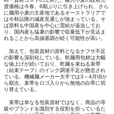
渡価格は今春、6期ぶりに引き上げられ、さら
に麺用小麦の主産地であるオーストラリアで
は今秋以降の減産見通しが強まっている。そ
ば原料も中国産を中心に需給が逼迫してお
り、国内産も猛暑の影響で収量低下が見込ま
れることから高値基調が続く可能性が高い。
加えて、包装資材の原料となるナフサ不足
の影響も深刻化している。乾麺用包材は大幅
な値上げが続いており、乾麺を束ねる束帯
（結束テープ）のインク調達不足が懸念され
ている。機械麺メーカー大手では3～4月頃か
ら順次、束帯をロゴ入りから無地の白帯に切
り替えている。
束帯は単なる包装資材ではなく、商品の等
級やブランドを識別する役割を担っているた