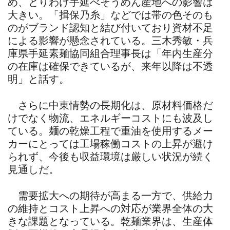
め、とりわけ手延べそうめん産地への影響は
大きい。「揖保乃糸」などでは帯の色そのも
のがブランド認知と結び付いており資材不足
による影響が懸念されている。三木秀敏・兵
庫県手延素麺協同組合理事長は「年内生産分
の在庫は確保できているが、来年以降は不透
明」と話す。
さらに中東情勢の長期化は、原材料価格だ
けでなく物流、エネルギーコストにも波及し
ている。麺の乾燥工程で重油を使用するメー
カーにとっては工場稼働コストの上昇が避け
られず、今後も収益環境は厳しい状況が続く
見通しだ。
需要拡大への期待が高まる一方で、供給力
の維持とコスト上昇への対応が業界全体の大
きな課題となっている。乾麺業界は、生産体