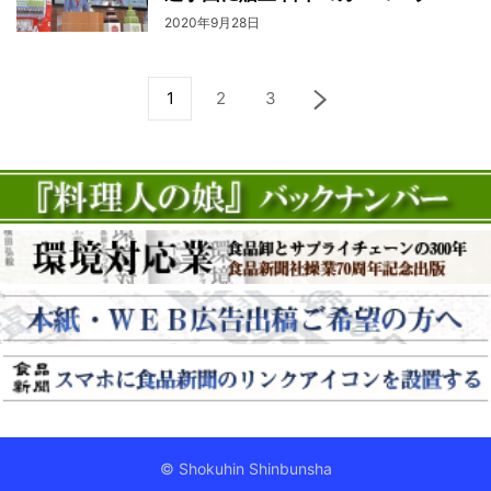
2020年9月28日
1
2
3
© Shokuhin Shinbunsha