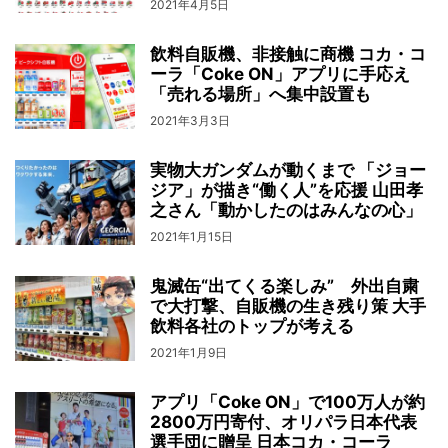
2021年4月5日
飲料自販機、非接触に商機 コカ・コ
ーラ「Coke ON」アプリに手応え
「売れる場所」へ集中設置も
2021年3月3日
実物大ガンダムが動くまで 「ジョー
ジア」が描き“働く人”を応援 山田孝
之さん「動かしたのはみんなの心」
2021年1月15日
鬼滅缶“出てくる楽しみ” 外出自粛
で大打撃、自販機の生き残り策 大手
飲料各社のトップが考える
2021年1月9日
アプリ「Coke ON」で100万人が約
2800万円寄付、オリパラ日本代表
選手団に贈呈 日本コカ・コーラ