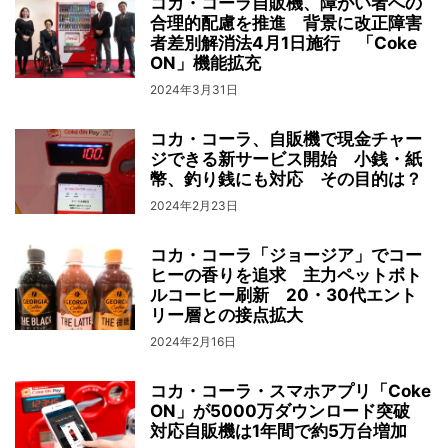
コカ・コーラ自販機、障がい者への
合理的配慮を推進 背景に改正障害
者差別解消法4月1日施行 「Coke
ON」機能拡充
2024年3月31日
コカ・コーラ、自販機で現金チャー
ジできる新サービス開始 小銭・紙
幣、釣り銭にも対応 その目的は？
2024年2月23日
コカ・コーラ「ジョージア」でコー
ヒーの香りを追求 主力ペットボト
ルコーヒー刷新 20・30代エント
リー層との接点拡大
2024年2月16日
コカ・コーラ・スマホアプリ「Coke
ON」が5000万ダウンロード突破
対応自販機は1年間で約5万台増加