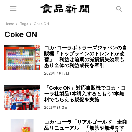
Home
Tags
Coke ON
Coke ON
コカ･コーラボトラーズジャパンの自
販機「トップラインのトレンドが改
善」 利益は前期の減損損失効果も
あり全体の利益成長を牽引
2026年7月17日
「Coke ON」対応自販機でコカ・コ
ーラ社製品1本購入するともう1本無
料でもらえる販促を実施
2025年8月3日
コカ･コーラ「リアルゴールド」全商
品リニューアル 「無茶や無理をす