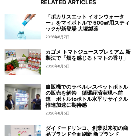
RELATED ARTICLES
「ポカリスエット イオンウォータ
ー」をマイボトルで 500㎖用スティ
ックが新登場 大塚製薬
2026年8月7日
カゴメ トマトジュースプレミアム 新
製法で「畑を感じるトマトの香り」
2026年8月5日
自販機でのラベルレスペットボトル
の販売を解禁 循環経済実現へ前
進 ボトルtoボトル水平リサイクル
推進加速に期待感
2026年8月5日
ダイドードリンコ、創業以来初の商
品ブランド全面刷新 新ブランド