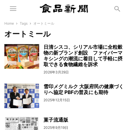
Home
Tags
オートミール
オートミール
日清シスコ、シリアル市場に全粒穀
物の新ブランド創設 ファイバーマ
キシングの潮流に着目して手軽に摂
取できる食物繊維を訴求
2026年3月29日
雪印メグミルク 大阪府民の健康づく
りへ協定 PBFの普及にも期待
2025年12月15日
菓子流通版
2025年9月19日