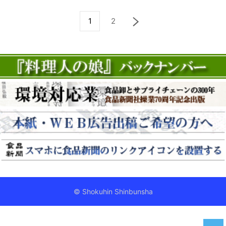
1
2
© Shokuhin Shinbunsha