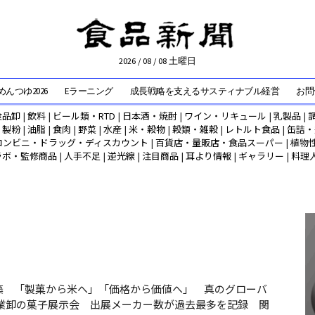
2026 / 08 / 08 土曜日
んつゆ2026
Eラーニング
成長戦略を支えるサスティナブル経営
お問
食品卸
|
飲料
|
ビール類・RTD
|
日本酒・焼酎
|
ワイン・リキュール
|
乳製品
|
|
製粉
|
油脂
|
食肉
|
野菜
|
水産
|
米・穀物
|
穀類・雑穀
|
レトルト食品
|
缶詰・
コンビニ・ドラッグ・ディスカウント
|
百貨店・量販店・食品スーパー
|
植物
ラボ・監修商品
|
人手不足
|
逆光線
|
注目商品
|
耳より情報
|
ギャラリー
|
料理
築 「製菓から米へ」「価格から価値へ」 真のグローバ
業卸の菓子展示会 出展メーカー数が過去最多を記録 関