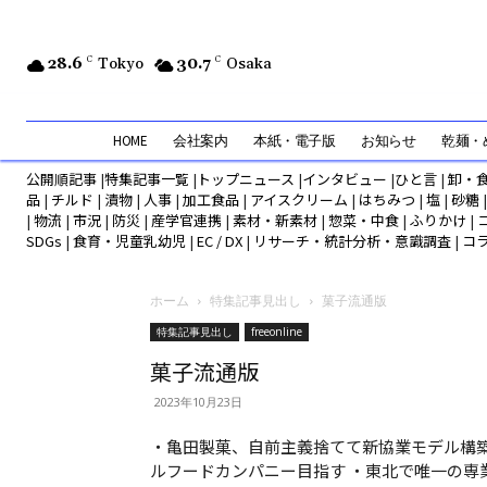
28.6
C
Tokyo
30.7
C
Osaka
HOME
会社案内
本紙・電子版
お知らせ
乾麺・め
公開順記事
|
特集記事一覧
|
トップニュース
|
インタビュー
|
ひと言
|
卸・
品
|
チルド
|
漬物
|
人事
|
加工食品
|
アイスクリーム
|
はちみつ
|
塩
|
砂糖
|
物流
|
市況
|
防災
|
産学官連携
|
素材・新素材
|
惣菜・中食
|
ふりかけ
|
SDGs
|
食育・児童乳幼児
|
EC / DX
|
リサーチ・統計分析・意識調査
|
コ
ホーム
特集記事見出し
菓子流通版
特集記事見出し
freeonline
菓子流通版
2023年10月23日
・亀田製菓、自前主義捨てて新協業モデル構
ルフードカンパニー目指す ・東北で唯一の専