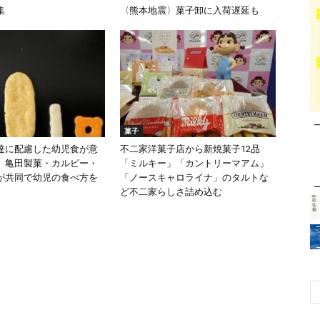
集
〈熊本地震〉菓子卸に入荷遅延も
菓子
達に配慮した幼児食が意
不二家洋菓子店から新焼菓子12品
 亀田製菓・カルビー・
「ミルキー」「カントリーマアム」
が共同で幼児の食べ方を
「ノースキャロライナ」のタルトな
ど不二家らしさ詰め込む