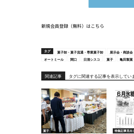
新規会員登録（無料）はこちら
タグ
菓子卸・菓子流通・専業菓子卸
展示会・商談会
オートミール
関口
日清シスコ
菓子
亀田製菓
関連記事
タグに関連する記事を表示してい
菓子
特集記事見出