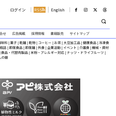
ログイン
RSS
English
合せ
広告掲載
採用情報
書籍販売
サイトマップ
調味料
|
菓子
|
乾麺
|
乾物
|
コーヒー
|
お茶
|
大豆加工品
|
健康食品
|
冷凍食
瓶詰
|
即席食品
|
即席麺
|
外食
|
企業活動
|
イベント
|
介護食
|
機械・資材
性食品・代替肉製品
|
米粉・アレルギー対応
|
ナッツ・ドライフルーツ
|
人の娘