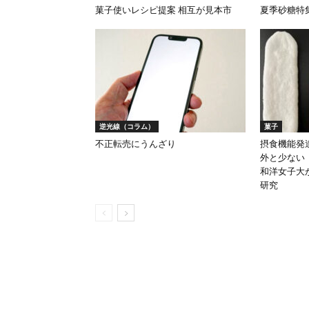
菓子使いレシピ提案 相互が見本市
夏季砂糖特
逆光線（コラム）
菓子
不正転売にうんざり
摂食機能発
外と少ない
和洋女子大
研究