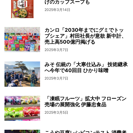
げのカップスープも
2025年3月14日
カンロ「2030年までにグミでトッ
プシェア」村田社長が意欲 新中計、
売上高500億円掲げる
2025年3月7日
みそ 伝統の「大寒仕込み」 技術継承
へ今年で40回目 ひかり味噌
2025年3月7日
「凍眠フルーツ」拡大中 フローズン
売場の展開強化 伊藤忠食品
2025年3月5日
こうや豆腐レシピコンテスト 消費者