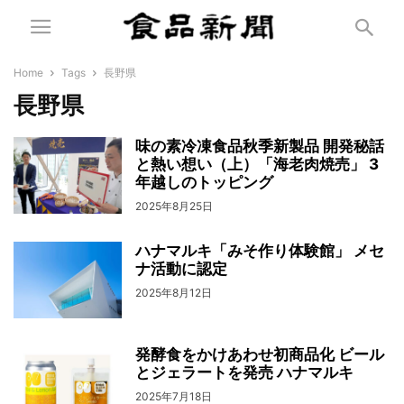
Home
Tags
長野県
長野県
味の素冷凍食品秋季新製品 開発秘話
と熱い想い（上）「海老肉焼売」 3
年越しのトッピング
2025年8月25日
ハナマルキ「みそ作り体験館」 メセ
ナ活動に認定
2025年8月12日
発酵食をかけあわせ初商品化 ビール
とジェラートを発売 ハナマルキ
2025年7月18日