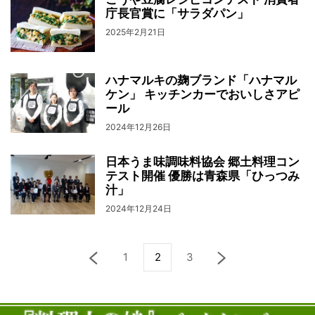
庁長官賞に「サラダパン」
2025年2月21日
ハナマルキの麹ブランド「ハナマル
ケン」 キッチンカーでおいしさアピ
ール
2024年12月26日
日本うま味調味料協会 郷土料理コン
テスト開催 優勝は青森県「ひっつみ
汁」
2024年12月24日
1
2
3