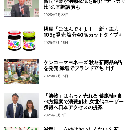
賛同企業が活動概況を紹介 “ナトカリ
比“の基調講演も
2025年7月22日
桃屋「ごはんですよ！」 新・主力
105g発売 塩分40％カットタイプも
2025年7月16日
ケンコーマヨネーズ 秋冬新商品9品
を発売 減塩でブランド立ち上げ
2025年7月15日
「漬物」はもっと売れる 健康軸×食
べ方提案で消費創出 次世代ユーザー
獲得へ日本アクセスの提案
2025年5月7日
減塩しょうゆはおいしくない？ 新