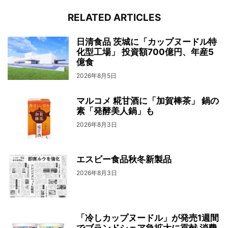
RELATED ARTICLES
日清食品 茨城に「カップヌードル特
化型工場」 投資額700億円、年産5
億食
2026年8月5日
マルコメ 糀甘酒に「加賀棒茶」 鍋の
素「発酵美人鍋」も
2026年8月3日
エスビー食品秋冬新製品
2026年8月3日
「冷しカップヌードル」が発売1週間