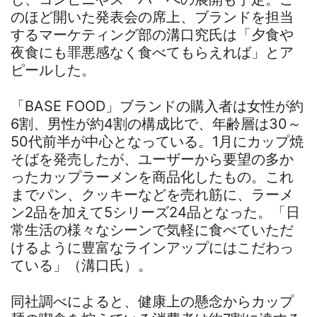
のほど開いた発表会の席上、ブランドを担当
するマーケティング部の溝口究氏は「夕食や
夜食にも罪悪感なく食べてもらえれば」とア
ピールした。
「BASE FOOD」ブランドの購入者は女性が約
6割、男性が約4割の構成比で、年齢層は30～
50代前半が中心となっている。1月にカップ焼
そばを発売したが、ユーザーから要望の多か
ったカップラーメンを商品化したもの。これ
までパン、クッキーなどを売れ筋に、ラーメ
ン2品を加えて5シリーズ24品となった。「日
常生活の様々なシーンで気軽に食べていただ
けるように豊富なラインアップにはこだわっ
ている」（溝口氏）。
同社調べによると、健康上の懸念からカップ