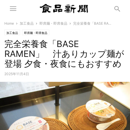
Home
加工食品
即席麺・即席食品
完全栄養食「BASE RA...
加工食品
即席麺・即席食品
完全栄養食「BASE
RAMEN」 汁ありカップ麺が
登場 夕食・夜食にもおすすめ
2025年11月4日