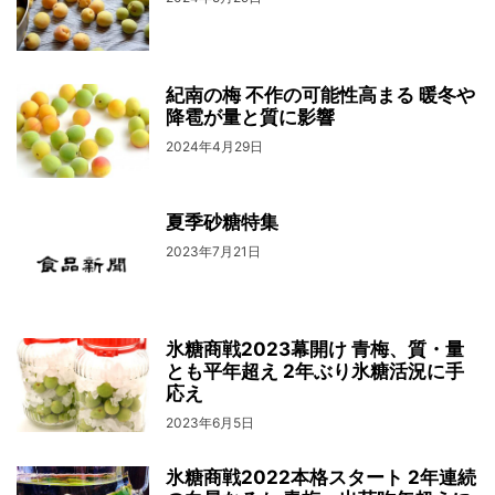
紀南の梅 不作の可能性高まる 暖冬や
降雹が量と質に影響
2024年4月29日
夏季砂糖特集
2023年7月21日
氷糖商戦2023幕開け 青梅、質・量
とも平年超え 2年ぶり氷糖活況に手
応え
2023年6月5日
氷糖商戦2022本格スタート 2年連続