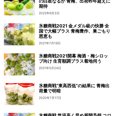
の白星なるか 青梅、出荷昨年超えに
期待
2022年6月3日
氷糖商戦2021 金メダル級の快勝 全
国で大幅プラス 青梅豊作、巣ごもり
恩恵も
2021年7月19日
氷糖商戦2021開幕 梅酒・梅シロッ
プ向け 生育順調プラス着地伺う
2021年5月24日
氷糖商戦“東高西低”の結果に 青梅出
荷量で明暗
2020年7月17日
氷糖商戦 気温高く早め展開予想 コロ