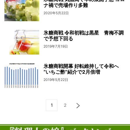
ナ禍で売場作り多難
2020年5月22日
氷糖商戦 令和初戦は黒星 青梅不調
で予想下回る
2019年7月19日
氷糖商戦開幕 好転維持して令和へ
“いちご酢”紹介で2月倍増
2019年5月22日
1
2