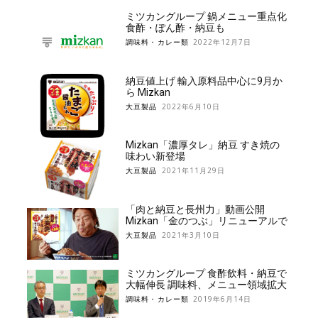
ミツカングループ 鍋メニュー重点化
食酢・ぽん酢・納豆も
調味料・カレー類
2022年12月7日
納豆値上げ 輸入原料品中心に9月か
ら Mizkan
大豆製品
2022年6月10日
Mizkan「濃厚タレ」納豆 すき焼の
味わい新登場
大豆製品
2021年11月29日
「肉と納豆と長州力」動画公開
Mizkan「金のつぶ」リニューアルで
大豆製品
2021年3月10日
ミツカングループ 食酢飲料・納豆で
大幅伸長 調味料、メニュー領域拡大
調味料・カレー類
2019年6月14日