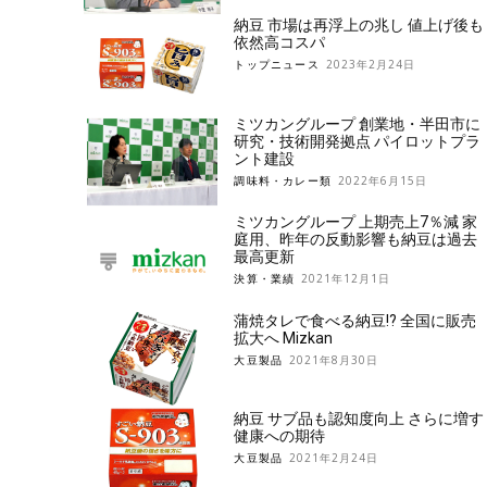
納豆 市場は再浮上の兆し 値上げ後も
依然高コスパ
トップニュース
2023年2月24日
ミツカングループ 創業地・半田市に
研究・技術開発拠点 パイロットプラ
ント建設
調味料・カレー類
2022年6月15日
ミツカングループ 上期売上7％減 家
庭用、昨年の反動影響も納豆は過去
最高更新
決算・業績
2021年12月1日
蒲焼タレで食べる納豆!? 全国に販売
拡大へ Mizkan
大豆製品
2021年8月30日
納豆 サブ品も認知度向上 さらに増す
健康への期待
大豆製品
2021年2月24日