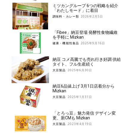
ミツカングループ 6つの戦略を紹介
「わたしモード」に着目
調味料・カレー類
2026年2月5日
「Fibee」納豆登場 発酵性食物繊維
を手軽に Mizkan
健康・機能性食品
2025年9月16日
納豆 コメ高騰でも売れ行き好調 供給
タイト、フル生産続く
大豆製品
2025年6月30日
納豆6品値上げ 3月1日店着分から
Mizkan
大豆製品
2025年1月31日
「とろっ豆」魅力発信 デザイン変
更、新CMも Mizkan
大豆製品
2023年4月19日