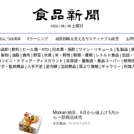
2026 / 08 / 08 土曜日
んつゆ2026
Eラーニング
成長戦略を支えるサスティナブル経営
お問
食品卸
|
飲料
|
ビール類・RTD
|
日本酒・焼酎
|
ワイン・リキュール
|
乳製品
|
|
製粉
|
油脂
|
食肉
|
野菜
|
水産
|
米・穀物
|
穀類・雑穀
|
レトルト食品
|
缶詰・
コンビニ・ドラッグ・ディスカウント
|
百貨店・量販店・食品スーパー
|
植物
ラボ・監修商品
|
人手不足
|
逆光線
|
注目商品
|
耳より情報
|
ギャラリー
|
料理
Mizkan 納豆、6月から値上げ 5月か
ら一部商品休売
大豆製品
2026年5月8日