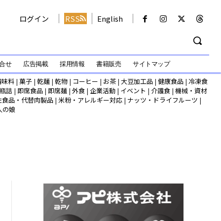
ログイン
RSS
English
合せ
広告掲載
採用情報
書籍販売
サイトマップ
調味料
|
菓子
|
乾麺
|
乾物
|
コーヒー
|
お茶
|
大豆加工品
|
健康食品
|
冷凍食
瓶詰
|
即席食品
|
即席麺
|
外食
|
企業活動
|
イベント
|
介護食
|
機械・資材
性食品・代替肉製品
|
米粉・アレルギー対応
|
ナッツ・ドライフルーツ
|
人の娘