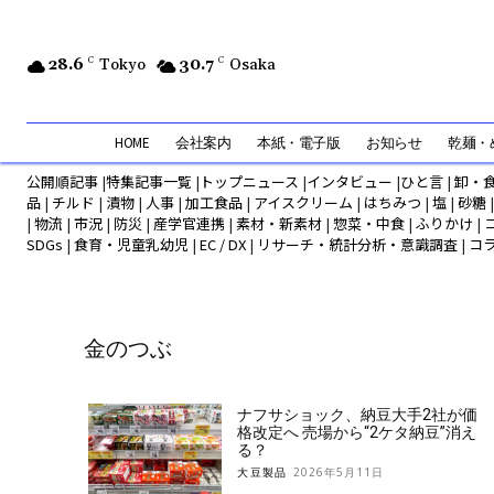
28.6
C
Tokyo
30.7
C
Osaka
HOME
会社案内
本紙・電子版
お知らせ
乾麺・め
公開順記事
|
特集記事一覧
|
トップニュース
|
インタビュー
|
ひと言
|
卸・
品
|
チルド
|
漬物
|
人事
|
加工食品
|
アイスクリーム
|
はちみつ
|
塩
|
砂糖
|
物流
|
市況
|
防災
|
産学官連携
|
素材・新素材
|
惣菜・中食
|
ふりかけ
|
SDGs
|
食育・児童乳幼児
|
EC / DX
|
リサーチ・統計分析・意識調査
|
コ
金のつぶ
ナフサショック、納豆大手2社が価
格改定へ 売場から“2ケタ納豆”消え
る？
大豆製品
2026年5月11日