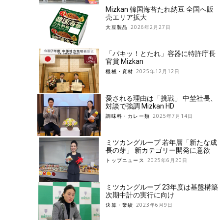
Mizkan 韓国海苔たれ納豆 全国へ販
売エリア拡大
大豆製品
2026年2月27日
「パキッ！とたれ」容器に特許庁長
官賞 Mizkan
機械・資材
2025年12月12日
愛される理由は「挑戦」 中埜社長、
対談で強調 Mizkan HD
調味料・カレー類
2025年7月14日
ミツカングループ 若年層「新たな成
長の芽」 新カテゴリー開発に意欲
トップニュース
2025年6月20日
ミツカングループ 23年度は基盤構築
次期中計の実行に向け
決算・業績
2023年6月9日