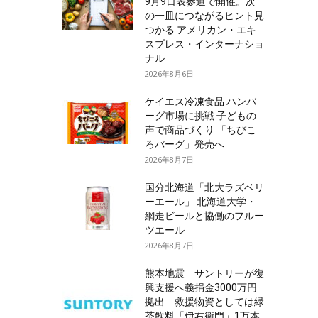
9月9日表参道で開催。次
の一皿につながるヒント見
つかる アメリカン・エキ
スプレス・インターナショ
ナル
2026年8月6日
ケイエス冷凍食品 ハンバ
ーグ市場に挑戦 子どもの
声で商品づくり 「ちびこ
ろバーグ」発売へ
2026年8月7日
国分北海道「北大ラズベリ
ーエール」 北海道大学・
網走ビールと協働のフルー
ツエール
2026年8月7日
熊本地震 サントリーが復
興支援へ義捐金3000万円
拠出 救援物資としては緑
茶飲料「伊右衛門」1万本