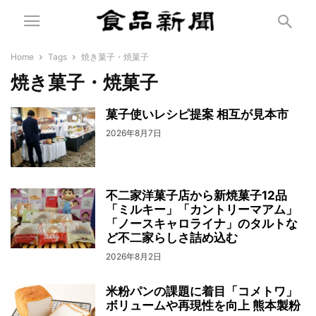
Home
Tags
焼き菓子・焼菓子
焼き菓子・焼菓子
菓子使いレシピ提案 相互が見本市
2026年8月7日
不二家洋菓子店から新焼菓子12品
「ミルキー」「カントリーマアム」
「ノースキャロライナ」のタルトな
ど不二家らしさ詰め込む
2026年8月2日
米粉パンの課題に着目「コメトワ」
ボリュームや再現性を向上 熊本製粉