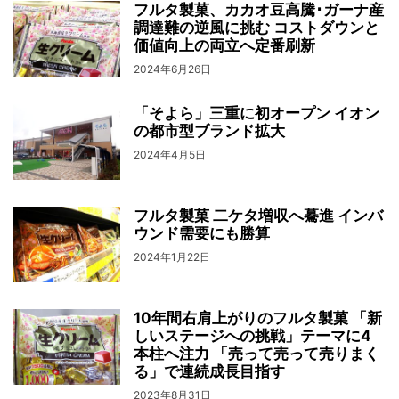
フルタ製菓、カカオ豆高騰･ガーナ産
調達難の逆風に挑む コストダウンと
価値向上の両立へ定番刷新
2024年6月26日
「そよら」三重に初オープン イオン
の都市型ブランド拡大
2024年4月5日
フルタ製菓 二ケタ増収へ驀進 インバ
ウンド需要にも勝算
2024年1月22日
10年間右肩上がりのフルタ製菓 「新
しいステージへの挑戦」テーマに4
本柱へ注力 「売って売って売りまく
る」で連続成長目指す
2023年8月31日