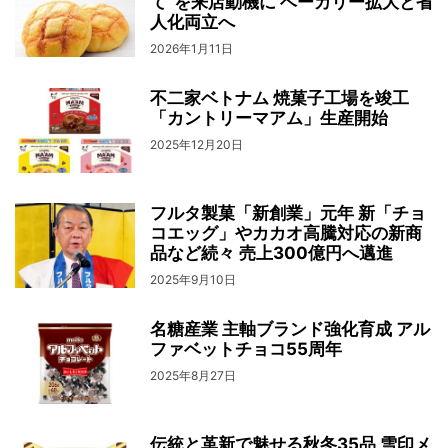
て”を来店動機に ベーカリー拡大と省
人化両立へ
2026年1月11日
不二家ベトナム 焼菓子工場を竣工
「カントリーマアム」生産開始
2025年12月20日
フルタ製菓「新創業」元年 新「チョ
コエッグ」やカカオ高騰対応の新商
品など続々 売上300億円へ邁進
2025年9月10日
名糖産業 主軸ブランド強化育成 アル
ファベットチョコ55周年
2025年8月27日
伝統と革新で魅せる秋冬35品 雪印メ