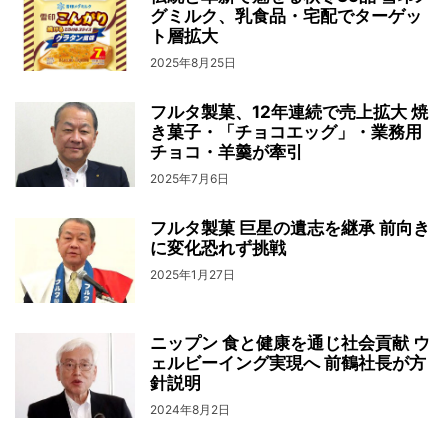
グミルク、乳食品・宅配でターゲッ
ト層拡大
2025年8月25日
フルタ製菓、12年連続で売上拡大 焼
き菓子・「チョコエッグ」・業務用
チョコ・羊羹が牽引
2025年7月6日
フルタ製菓 巨星の遺志を継承 前向き
に変化恐れず挑戦
2025年1月27日
ニップン 食と健康を通じ社会貢献 ウ
ェルビーイング実現へ 前鶴社長が方
針説明
2024年8月2日