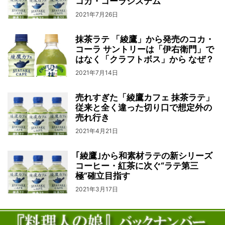
コカ・コーラシステム
2021年7月26日
抹茶ラテ 「綾鷹」から発売のコカ・
コーラ サントリーは「伊右衛門」で
はなく「クラフトボス」から なぜ？
2021年7月14日
売れすぎた「綾鷹カフェ 抹茶ラテ」
従来と全く違った切り口で想定外の
売れ行き
2021年4月21日
｢綾鷹｣から和素材ラテの新シリーズ
コーヒー・紅茶に次ぐ“ラテ第三
極”確立目指す
2021年3月17日