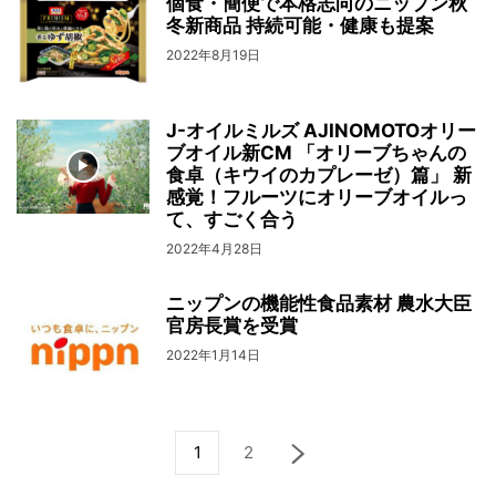
個食・簡便で本格志向のニップン秋
冬新商品 持続可能・健康も提案
2022年8月19日
J-オイルミルズ AJINOMOTOオリー
ブオイル新CM 「オリーブちゃんの
食卓（キウイのカプレーゼ）篇」 新
感覚！フルーツにオリーブオイルっ
て、すごく合う
2022年4月28日
ニップンの機能性食品素材 農水大臣
官房長賞を受賞
2022年1月14日
1
2