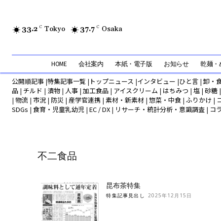
33.2
C
Tokyo
37.7
C
Osaka
HOME
会社案内
本紙・電子版
お知らせ
乾麺・め
公開順記事
|
特集記事一覧
|
トップニュース
|
インタビュー
|
ひと言
|
卸・
品
|
チルド
|
漬物
|
人事
|
加工食品
|
アイスクリーム
|
はちみつ
|
塩
|
砂糖
|
物流
|
市況
|
防災
|
産学官連携
|
素材・新素材
|
惣菜・中食
|
ふりかけ
|
SDGs
|
食育・児童乳幼児
|
EC / DX
|
リサーチ・統計分析・意識調査
|
コ
不二食品
昆布茶特集
特集記事見出し
2025年12月15日