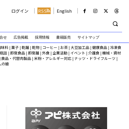
ログイン
RSS
English
合せ
広告掲載
採用情報
書籍販売
サイトマップ
調味料
|
菓子
|
乾麺
|
乾物
|
コーヒー
|
お茶
|
大豆加工品
|
健康食品
|
冷凍食
瓶詰
|
即席食品
|
即席麺
|
外食
|
企業活動
|
イベント
|
介護食
|
機械・資材
性食品・代替肉製品
|
米粉・アレルギー対応
|
ナッツ・ドライフルーツ
|
人の娘