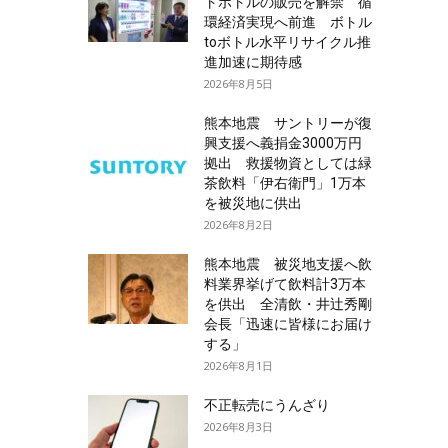
トボトルの販売を解禁 循
環経済実現へ前進 ボトル
toボトル水平リサイクル推
進加速に期待感
2026年8月5日
熊本地震 サントリーが復
興支援へ義捐金3000万円
拠出 救援物資としては緑
茶飲料「伊右衛門」1万本
を被災地に供出
2026年8月2日
熊本地震 被災地支援へ飲
料業界挙げて飲料計3万本
を供出 全清飲・井辻秀剛
会長「迅速に皆様にお届け
する」
2026年8月1日
不正転売にうんざり
2026年8月3日