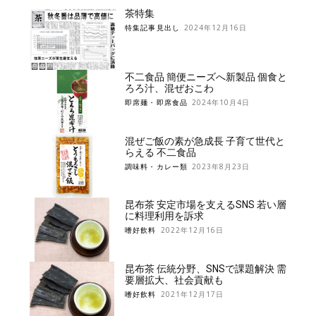
茶特集
特集記事見出し
2024年12月16日
不二食品 簡便ニーズへ新製品 個食と
ろろ汁、混ぜおこわ
即席麺・即席食品
2024年10月4日
混ぜご飯の素が急成長 子育て世代と
らえる 不二食品
調味料・カレー類
2023年8月23日
昆布茶 安定市場を支えるSNS 若い層
に料理利用を訴求
嗜好飲料
2022年12月16日
昆布茶 伝統分野、SNSで課題解決 需
要層拡大、社会貢献も
嗜好飲料
2021年12月17日