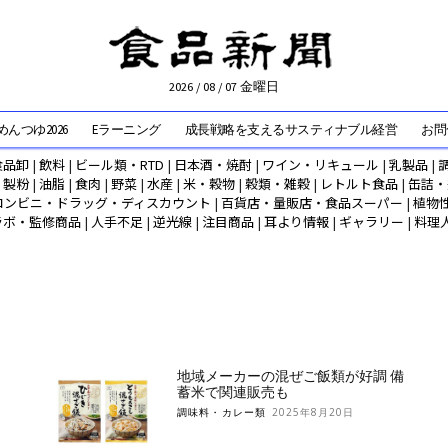
2026 / 08 / 07 金曜日
んつゆ2026
Eラーニング
成長戦略を支えるサスティナブル経営
お問
食品卸
|
飲料
|
ビール類・RTD
|
日本酒・焼酎
|
ワイン・リキュール
|
乳製品
|
|
製粉
|
油脂
|
食肉
|
野菜
|
水産
|
米・穀物
|
穀類・雑穀
|
レトルト食品
|
缶詰・
コンビニ・ドラッグ・ディスカウント
|
百貨店・量販店・食品スーパー
|
植物
ラボ・監修商品
|
人手不足
|
逆光線
|
注目商品
|
耳より情報
|
ギャラリー
|
料理
地域メーカーの混ぜご飯類が好調 備
蓄米で関連販売も
調味料・カレー類
2025年8月20日