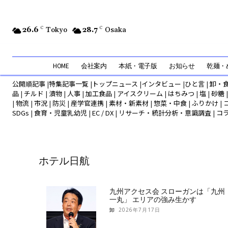
26.6
C
Tokyo
28.7
C
Osaka
HOME
会社案内
本紙・電子版
お知らせ
乾麺・め
公開順記事
|
特集記事一覧
|
トップニュース
|
インタビュー
|
ひと言
|
卸・
品
|
チルド
|
漬物
|
人事
|
加工食品
|
アイスクリーム
|
はちみつ
|
塩
|
砂糖
|
物流
|
市況
|
防災
|
産学官連携
|
素材・新素材
|
惣菜・中食
|
ふりかけ
|
SDGs
|
食育・児童乳幼児
|
EC / DX
|
リサーチ・統計分析・意識調査
|
コ
ホテル日航
九州アクセス会 スローガンは「九州
一丸」 エリアの強み生かす
卸
2026年7月17日