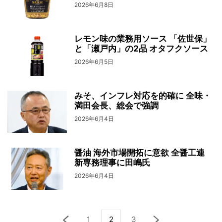
2026年6月8日
レモン味の業務用ソース 「佐世保」
と「瀬戸内」の2品 オタフクソース
2026年6月5日
みそ、インフレ対応を的確に 全味・
満田会長、総会で強調
2026年6月4日
醤油 海外市場開拓に意欲 全醤工連
新専務理事に田嶋氏
2026年6月4日
1
2
3