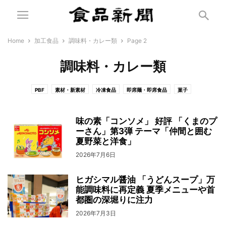
Home
加工食品
調味料・カレー類
Page 2
調味料・カレー類
PBF
素材・新素材
冷凍食品
即席麺・即席食品
菓子
乳製品・アイスクリーム
漬物
乾麺・乾物
缶詰・瓶詰・レトルト食品
健康・機能性食品
製粉
油脂
砂糖
塩
ハチミツ
調味料・カレー類
味の素「コンソメ」 好評 「くまのプ
新素材
チルド
ーさん」第3弾 テーマ「仲間と囲む
その他加工食
味噌
日配
ふりかけ
餅
夏野菜と洋食」
2026年7月6日
ヒガシマル醤油 「うどんスープ」万
能調味料に再定義 夏季メニューや首
都圏の深堀りに注力
2026年7月3日