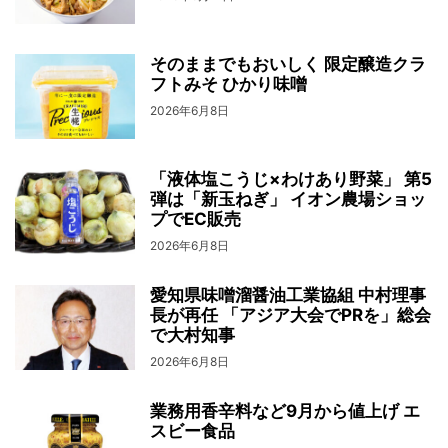
そのままでもおいしく 限定醸造クラ
フトみそ ひかり味噌
2026年6月8日
「液体塩こうじ×わけあり野菜」 第5
弾は「新玉ねぎ」 イオン農場ショッ
プでEC販売
2026年6月8日
愛知県味噌溜醤油工業協組 中村理事
長が再任 「アジア大会でPRを」総会
で大村知事
2026年6月8日
業務用香辛料など9月から値上げ エ
スビー食品