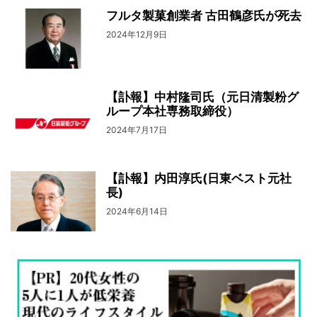
フルタ製菓創業者 古田鶴彦氏が死去
2024年12月9日
【訃報】中村隆司氏（元日清製粉グ
ループ本社専務取締役）
2024年7月17日
【訃報】内田淳氏(日東ベスト元社
長)
2024年6月14日