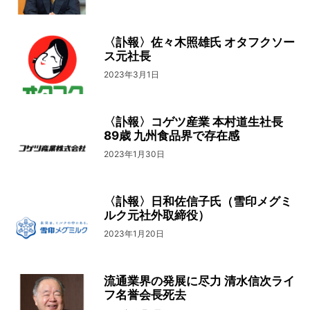
〈訃報〉佐々木照雄氏 オタフクソー
ス元社長
2023年3月1日
〈訃報〉コゲツ産業 本村道生社長
89歳 九州食品界で存在感
2023年1月30日
〈訃報〉日和佐信子氏（雪印メグミ
ルク元社外取締役）
2023年1月20日
流通業界の発展に尽力 清水信次ライ
フ名誉会長死去