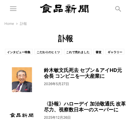
Home
訃報
訃報
インタビュー特集
こだわりのヒミツ
これで売れました
審査
ギャラリー
通販食品展示商談会
耳より情報
飲料系
ACCI GUSTO
OTHERS-NEWS
ドリンク ジャパン
流通・飲食
トップニュース
鈴木敏文氏死去 セブン＆アイHD元
逆光線（コラム）
加工食品
会長 コンビニを一大産業に
産学官連携
その他
ひと言
お知らせ
農水畜産業
市況
ＰＲ特集
急告
特集記事見出し
訃報
2026年5月27日
新春特別記事
食で地方創生
食で地方創生（参考記事）
FREEONLINE
特集記事
採用情報
〈訃報〉ハローデイ 加治敬通氏 改革
尽力、視察数日本一のスーパーに
2025年12月26日