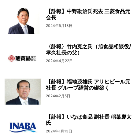
【訃報】中野勘治氏死去 三菱食品元
会長
2024年5月13日
〈訃報〉竹内克之氏（旭食品相談役/
孝久社長の父）
2024年4月22日
【訃報】福地茂雄氏 アサヒビール元
社長 グループ経営の礎築く
2024年2月5日
【訃報】いなば食品 副社長 稲葉慶太
氏
2024年1月13日