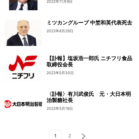
2022年11月9日
ミツカングループ 中埜和英代表死去
2022年8月29日
【訃報】塩坂浩一郎氏 ニチフリ食品
取締役会長
2022年5月30日
〈訃報〉有川武俊氏 元・大日本明
治製糖社長
2022年5月19日
1
2