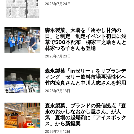
2026年7月24日
森永製菓、大暑を「冷やし甘酒の
日」と制定 制定イベント初日に浅
草で500本配布 柳家三之助さんと
林家つる子さんも登場
2026年7月23日
森永製菓「inゼリー」をリブランデ
ィング ゼリー飲料市場再活性化へ
竹内涼真さんと中川大志さんを起用
2026年7月18日
森永製菓、ブランドの発信拠点「森
永のおかしなおかし屋さん」が人
気 夏場の起爆剤に「アイスボック
ス」から新提案
2026年7月12日