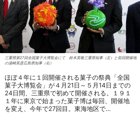
三重県第27回全国菓子大博覧会にて 鈴木英敬三重県知事（左）と前回開催地
の湯崎英彦広島県知事（右）
ほぼ４年に１回開催される菓子の祭典「全国
菓子大博覧会」が４月21日～５月14日までの
24日間、三重県で初めて開催される。１９１
１年に東京で始まった菓子博は毎回、開催地
を変え、今年で27回目。東海地区で…