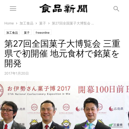
Home
加工食品
菓子
第27回全国菓子大博覧会 ...
加工食品
菓子
freeonline
第27回全国菓子大博覧会 三重
県で初開催 地元食材で銘菓を
開発
2017年1月20日