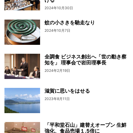
2024年10月30日
蚊の小さきを馳走なり
2024年10月7日
全調食 ビジネス創出へ「世の動き察
知を」 理事会で岩田理事長
2024年2月19日
滋賀に思いをはせる
2023年8月11日
「平和堂石山」建替えオープン 生鮮
強化、食品売場１.5倍に