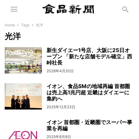
Home
Tags
光洋
光洋
新生ダイエー1号店、大阪に25日オ
ープン 「新たな店舗モデル確立」西
峠社長
2026年4月20日
イオン、食品SMの地域再編 首都圏
は売上高1兆円超 近畿はダイエーに
集約へ
2025年12月23日
イオン 首都圏・近畿圏でスーパー事
業を再編
2025年8月8日