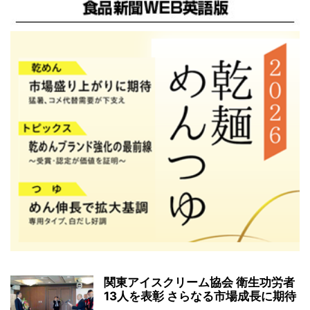
関東アイスクリーム協会 衛生功労者
13人を表彰 さらなる市場成長に期待