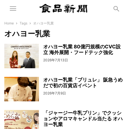
Home
Tags
オハヨー乳業
オハヨー乳業
オハヨー乳業 80億円規模のCVC設
立 海外展開・フードテック強化
2026年7月13日
オハヨー乳業「ブリュレ」 阪急うめ
だで初の百貨店イベント
2026年7月9日
「ジャージー牛乳プリン」でクッシ
ョンやアロマキャンドル当たる オハ
ヨー乳業