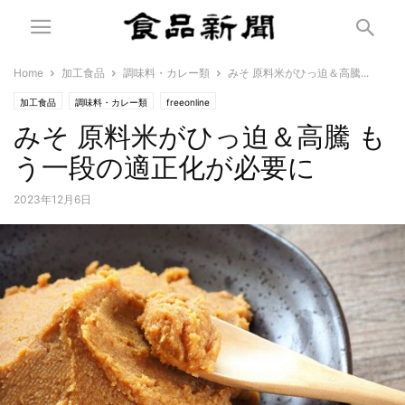
Home
加工食品
調味料・カレー類
みそ 原料米がひっ迫＆高騰...
加工食品
調味料・カレー類
freeonline
みそ 原料米がひっ迫＆高騰 も
う一段の適正化が必要に
2023年12月6日