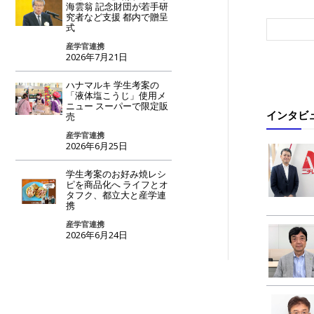
海雲翁 記念財団が若手研
究者など支援 都内で贈呈
式
産学官連携
2026年7月21日
ハナマルキ 学生考案の
「液体塩こうじ」使用メ
ニュー スーパーで限定販
インタビ
売
産学官連携
2026年6月25日
学生考案のお好み焼レシ
ピを商品化へ ライフとオ
タフク、都立大と産学連
携
産学官連携
2026年6月24日