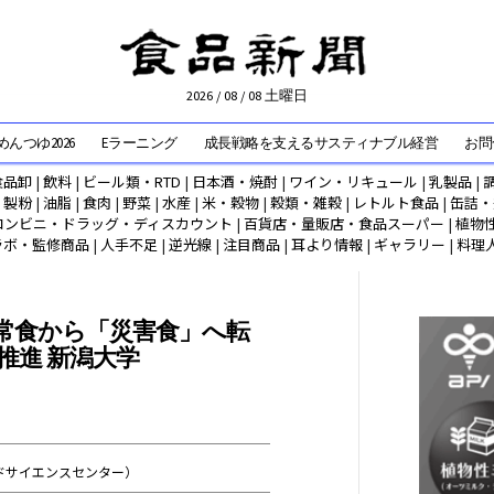
2026 / 08 / 08 土曜日
んつゆ2026
Eラーニング
成長戦略を支えるサスティナブル経営
お問
食品卸
|
飲料
|
ビール類・RTD
|
日本酒・焼酎
|
ワイン・リキュール
|
乳製品
|
|
製粉
|
油脂
|
食肉
|
野菜
|
水産
|
米・穀物
|
穀類・雑穀
|
レトルト食品
|
缶詰・
コンビニ・ドラッグ・ディスカウント
|
百貨店・量販店・食品スーパー
|
植物
ラボ・監修商品
|
人手不足
|
逆光線
|
注目商品
|
耳より情報
|
ギャラリー
|
料理
常食から「災害食」へ転
推進 新潟大学
ドサイエンスセンター）