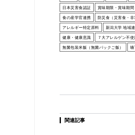
日本災害食認証
賞味期限・賞味期間
食の産学官連携
防災食（災害食・非
アレルギー特定原料
新潟大学 地域
健康・健康意識
７大アレルゲン不使
無菌包装米飯（無菌パックご飯）
嚥
関連記事