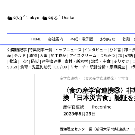
27.3
C
Tokyo
29.5
C
Osaka
HOME
会社案内
本紙・電子版
お知らせ
乾麺・め
公開順記事
|
特集記事一覧
|
トップニュース
|
インタビュー
|
ひと言
|
卸・
品
|
チルド
|
漬物
|
人事
|
加工食品
|
アイスクリーム
|
はちみつ
|
塩
|
砂糖
|
物流
|
市況
|
防災
|
産学官連携
|
素材・新素材
|
惣菜・中食
|
ふりかけ
|
SDGs
|
食育・児童乳幼児
|
EC / DX
|
リサーチ・統計分析・意識調査
|
コ
産学官連携
〈食の産学官連携⑨〉非常食...
〈食の産学官連携⑨〉非
換 「日本災害食」認証を
産学官連携
freeonline
2023年5月29日
西海理之センター長（新潟大学 地域連携フー