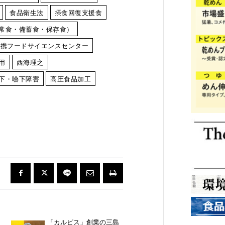
食品衛生法
摂食回復支援食
常食・備蓄食・保存食）
連携フードサイエンスセンター
用
西海理之
下・嚥下障害
高圧食品加工
「カルピス」創業の三島