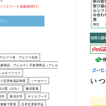
（パスワード自動再発行）
アルファ米・アルファ化米
配慮商品・アレルゲン不使用商品（アレル
レルギーフリー
やり災害食認証制度
ソーセージ
活の質（QOL）
亀田製菓
岡市
新潟大学
ホリカフーズ
摂食嚥下障害
日本災害食学会