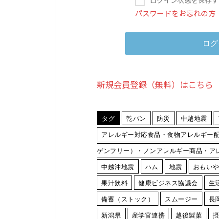
パスワードをお忘れの方
新規会員登録（無料）はこちら
タグ
乾パン
防災
中越地震
アレルギー対応食品・食物アレルギー
ゲンフリー）・ノンアレルギー商品・ア
中越沖地震
ハム
地震
おもい
果汁飲料
健康ビジネス協議会
生
備蓄（ストック）
スムージー
長
新潟県
産学官連携
越後製菓