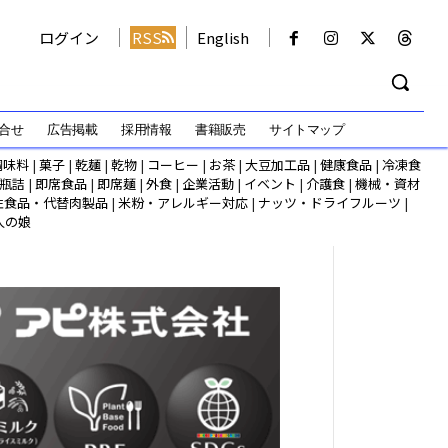
ログイン
RSS
English
合せ
広告掲載
採用情報
書籍販売
サイトマップ
調味料
|
菓子
|
乾麺
|
乾物
|
コーヒー
|
お茶
|
大豆加工品
|
健康食品
|
冷凍食
瓶詰
|
即席食品
|
即席麺
|
外食
|
企業活動
|
イベント
|
介護食
|
機械・資材
性食品・代替肉製品
|
米粉・アレルギー対応
|
ナッツ・ドライフルーツ
|
人の娘