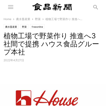
Home
農水畜産業
野菜
植物工場で野菜作り 推進へ...
農水畜産業
野菜
freeonline
植物工場で野菜作り 推進へ3
社間で提携 ハウス食品グルー
プ本社
2022年4月27日