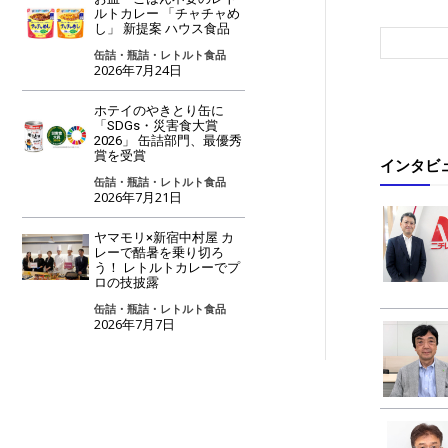
ルトカレー 「チャチャめ
し」 新提案 ハウス食品
缶詰・瓶詰・レトルト食品
2026年7月24日
ホテイのやきとり缶に
「SDGs・災害食大賞
2026」 缶詰部門、最優秀
賞を受賞
インタビ
缶詰・瓶詰・レトルト食品
2026年7月21日
ヤマモリ×新宿中村屋 カ
レーで酷暑を乗り切ろ
う！ レトルトカレーでプ
ロの技披露
缶詰・瓶詰・レトルト食品
2026年7月7日