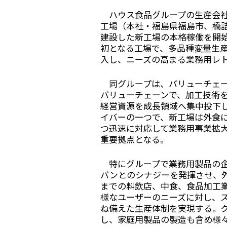
ハウス食品グループの生産会社
工場（本社・福島県福島市、橋詰
建設した新工場の本格稼働を開
初となる工場で、多品種変量生
入し、ニーズの高まる業務用レ
同グループは、バリューチェー
バリューチェーンで、加工技術
経営資源を成長領域へ集中投下
イバーの一つで、新工場は外食
つ迅速に対応して業務用事業拡
重要拠点となる。
特にグループで業務用製品の企
バンとのシナジーを発揮させ、
までの料飲店、中食、食品加工
様なユーザーのニーズに対し、
ね備えた生産体制を実現する。
し、家庭用製品の製造も含め様