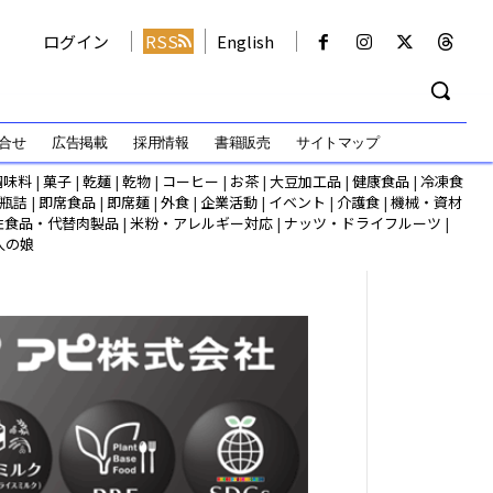
ログイン
RSS
English
合せ
広告掲載
採用情報
書籍販売
サイトマップ
調味料
|
菓子
|
乾麺
|
乾物
|
コーヒー
|
お茶
|
大豆加工品
|
健康食品
|
冷凍食
瓶詰
|
即席食品
|
即席麺
|
外食
|
企業活動
|
イベント
|
介護食
|
機械・資材
性食品・代替肉製品
|
米粉・アレルギー対応
|
ナッツ・ドライフルーツ
|
人の娘