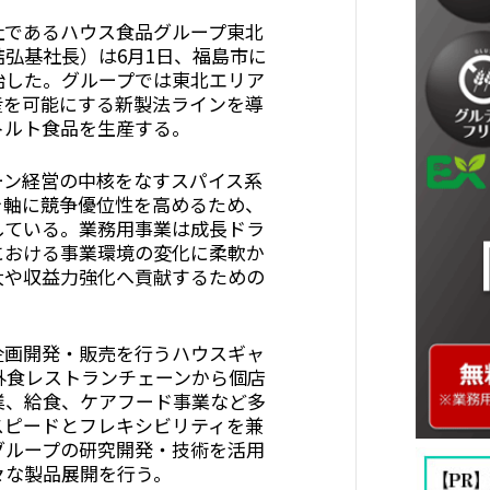
であるハウス食品グループ東北
弘基社長）は6月1日、福島市に
始した。グループでは東北エリア
産を可能にする新製法ラインを導
トルト食品を生産する。
ン経営の中核をなすスパイス系
を軸に競争優位性を高めるため、
している。業務用事業は成長ドラ
における事業環境の変化に柔軟か
大や収益力強化へ貢献するための
画開発・販売を行うハウスギャ
外食レストランチェーンから個店
業、給食、ケアフード事業など多
スピードとフレキシビリティを兼
グループの研究開発・技術を活用
々な製品展開を行う。