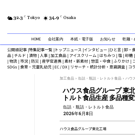
32.3
C
Tokyo
34.9
C
Osaka
HOME
会社案内
本紙・電子版
お知らせ
乾麺・め
公開順記事
|
特集記事一覧
|
トップニュース
|
インタビュー
|
ひと言
|
卸・
品
|
チルド
|
漬物
|
人事
|
加工食品
|
アイスクリーム
|
はちみつ
|
塩
|
砂糖
|
物流
|
市況
|
防災
|
産学官連携
|
素材・新素材
|
惣菜・中食
|
ふりかけ
|
SDGs
|
食育・児童乳幼児
|
EC / DX
|
リサーチ・統計分析・意識調査
|
コ
加工食品
缶詰・瓶詰・レトルト食品
ハウス
ハウス食品グループ 東北
トルト食品生産 多品種
缶詰・瓶詰・レトルト食品
2026年6月8日
ハウス食品グループ東北工場