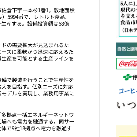
佐倉下字一本杉1番1。敷地面積
み）5994㎡で、レトルト食品、
生産する。設備投資額は68億
ドの需要拡大が見込まれるた
ニーズに柔軟かつ迅速に応えるた
量生産を可能とする生産ラインを
備で製造を行うことで生産性を
拡大を目指す。個別ニーズに対応
業モデルを実現し、業務用事業に
多拠点一括エネルギーネットワ
工場へも電力を融通する。同サー
体で9社18拠点へ電力を融通す