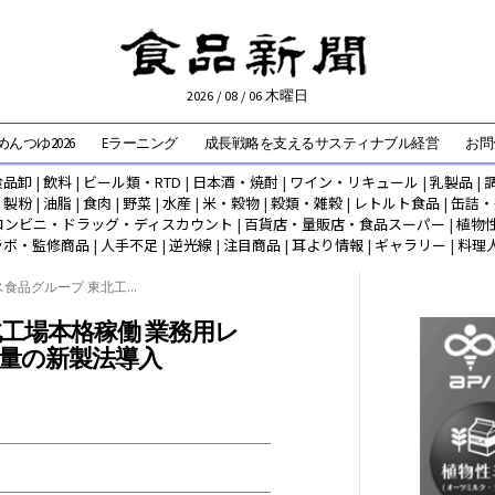
2026 / 08 / 06 木曜日
んつゆ2026
Eラーニング
成長戦略を支えるサスティナブル経営
お問
食品卸
|
飲料
|
ビール類・RTD
|
日本酒・焼酎
|
ワイン・リキュール
|
乳製品
|
|
製粉
|
油脂
|
食肉
|
野菜
|
水産
|
米・穀物
|
穀類・雑穀
|
レトルト食品
|
缶詰・
コンビニ・ドラッグ・ディスカウント
|
百貨店・量販店・食品スーパー
|
植物
ラボ・監修商品
|
人手不足
|
逆光線
|
注目商品
|
耳より情報
|
ギャラリー
|
料理
食品グループ 東北工...
工場本格稼働 業務用レ
変量の新製法導入