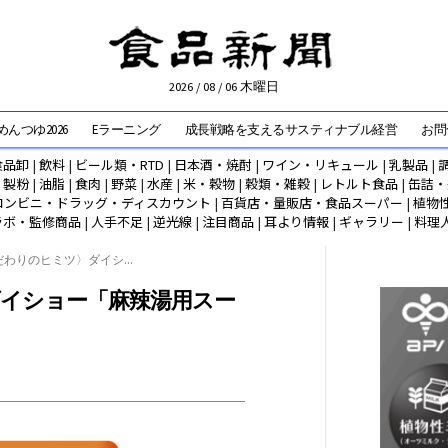
2026 / 08 / 06 木曜日
んつゆ2026
Eラーニング
成長戦略を支えるサスティナブル経営
お問
食品卸
|
飲料
|
ビール類・RTD
|
日本酒・焼酎
|
ワイン・リキュール
|
乳製品
|
|
製粉
|
油脂
|
食肉
|
野菜
|
水産
|
米・穀物
|
穀類・雑穀
|
レトルト食品
|
缶詰・
コンビニ・ドラッグ・ディスカウント
|
百貨店・量販店・食品スーパー
|
植物
ラボ・監修商品
|
人手不足
|
逆光線
|
注目商品
|
耳より情報
|
ギャラリー
|
料理
わりのヒミツ〉ダイシ...
イショー「麻辣湯用スー