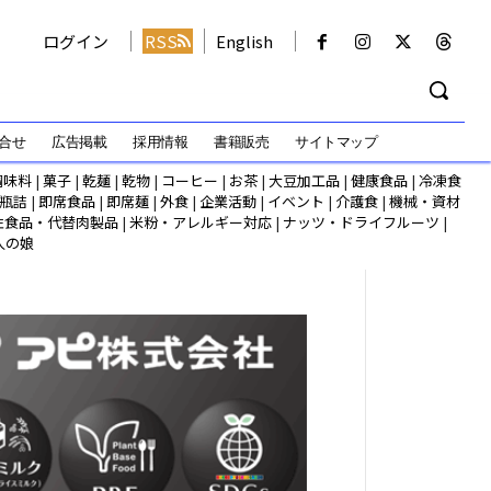
ログイン
RSS
English
合せ
広告掲載
採用情報
書籍販売
サイトマップ
調味料
|
菓子
|
乾麺
|
乾物
|
コーヒー
|
お茶
|
大豆加工品
|
健康食品
|
冷凍食
瓶詰
|
即席食品
|
即席麺
|
外食
|
企業活動
|
イベント
|
介護食
|
機械・資材
性食品・代替肉製品
|
米粉・アレルギー対応
|
ナッツ・ドライフルーツ
|
人の娘