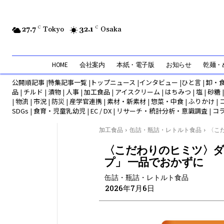
27.7
C
Tokyo
32.1
C
Osaka
HOME
会社案内
本紙・電子版
お知らせ
乾麺・め
公開順記事
|
特集記事一覧
|
トップニュース
|
インタビュー
|
ひと言
|
卸・
品
|
チルド
|
漬物
|
人事
|
加工食品
|
アイスクリーム
|
はちみつ
|
塩
|
砂糖
|
物流
|
市況
|
防災
|
産学官連携
|
素材・新素材
|
惣菜・中食
|
ふりかけ
|
SDGs
|
食育・児童乳幼児
|
EC / DX
|
リサーチ・統計分析・意識調査
|
コ
加工食品
缶詰・瓶詰・レトルト食品
〈こだ
〈こだわりのヒミツ〉ダ
プ」 一品でおかずに
缶詰・瓶詰・レトルト食品
2026年7月6日