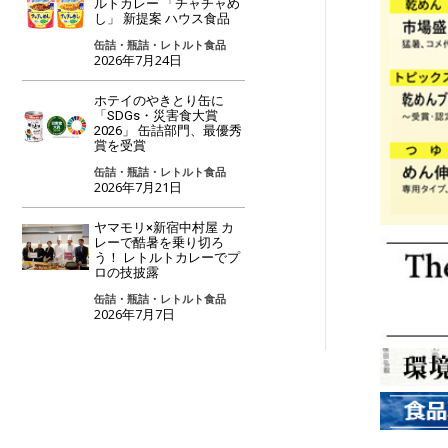
ルトカレー 「チャチャめ
し」 新提案 ハウス食品
缶詰・瓶詰・レトルト食品
2026年7月24日
ホテイのやきとり缶に
「SDGs・災害食大賞
2026」 缶詰部門、最優秀
賞を受賞
缶詰・瓶詰・レトルト食品
2026年7月21日
ヤマモリ×新宿中村屋 カ
レーで酷暑を乗り切ろ
う！ レトルトカレーでプ
ロの技披露
缶詰・瓶詰・レトルト食品
2026年7月7日