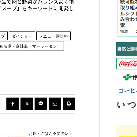
一品で肉と野菜がバランスよく摂
ずスープ」をキーワードに開発し
ープ
ダイショー
メニュー調味料
麻辣燙・麻辣湯（マーラータン）
お皿・ごはん不要のレト