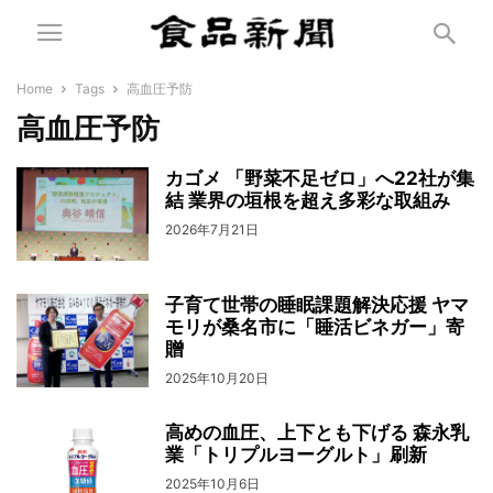
Home
Tags
高血圧予防
高血圧予防
カゴメ 「野菜不足ゼロ」へ22社が集
結 業界の垣根を超え多彩な取組み
2026年7月21日
子育て世帯の睡眠課題解決応援 ヤマ
モリが桑名市に「睡活ビネガー」寄
贈
2025年10月20日
高めの血圧、上下とも下げる 森永乳
業「トリプルヨーグルト」刷新
2025年10月6日