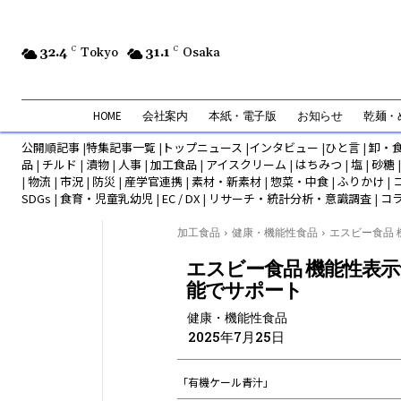
32.4
C
Tokyo
31.1
C
Osaka
HOME
会社案内
本紙・電子版
お知らせ
乾麺・め
公開順記事
|
特集記事一覧
|
トップニュース
|
インタビュー
|
ひと言
|
卸・
品
|
チルド
|
漬物
|
人事
|
加工食品
|
アイスクリーム
|
はちみつ
|
塩
|
砂糖
|
物流
|
市況
|
防災
|
産学官連携
|
素材・新素材
|
惣菜・中食
|
ふりかけ
|
SDGs
|
食育・児童乳幼児
|
EC / DX
|
リサーチ・統計分析・意識調査
|
コ
加工食品
健康・機能性食品
エスビー食品 機
エスビー食品 機能性表示
能でサポート
健康・機能性食品
2025年7月25日
「有機ケール青汁」