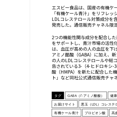
エスビー食品は、国産の有機ケ
「有機ケール青汁」をリフレッ
LDLコレステロール対策成分を
発売した。通信販売チャネル限
2つの機能性関与成分を配合し
をサポートし、青汁市場の活性
は、血圧が高めの人の血圧を下
アミノ酪酸（GABA）に加え、新
の人のLDLコレステロールや総
告されている3-（4-ヒドロキシ
酸（HMPA）を新たに配合した
ト」など同社公式通信販売チャ
タグ
GABA（Γ-アミノ酪酸）
健
お届けサイト
悪玉（LDL）コレステ
有機ケール青汁
プロピオン酸
高