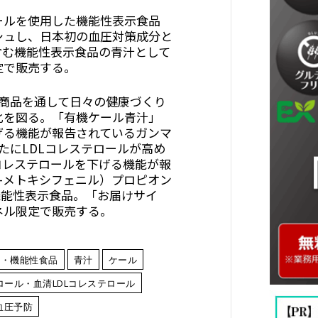
ールを使用した機能性表示食品
シュし、日本初の血圧対策成分と
含む機能性表示食品の青汁として
定で販売する。
た商品を通して日々の健康づくり
化を図る。「有機ケール青汁」
げる機能が報告されているガンマ
たにLDLコレステロールが高め
コレステロールを下げる機能が報
-3-メトキシフェニル）プロピオン
機能性表示食品。「お届けサイ
ネル限定で販売する。
康・機能性食品
青汁
ケール
ロール・血清LDLコレステロール
血圧予防