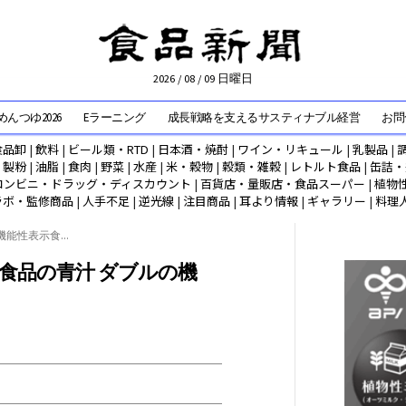
2026 / 08 / 09 日曜日
んつゆ2026
Eラーニング
成長戦略を支えるサスティナブル経営
お問
食品卸
|
飲料
|
ビール類・RTD
|
日本酒・焼酎
|
ワイン・リキュール
|
乳製品
|
|
製粉
|
油脂
|
食肉
|
野菜
|
水産
|
米・穀物
|
穀類・雑穀
|
レトルト食品
|
缶詰・
コンビニ・ドラッグ・ディスカウント
|
百貨店・量販店・食品スーパー
|
植物
ラボ・監修商品
|
人手不足
|
逆光線
|
注目商品
|
耳より情報
|
ギャラリー
|
料理
能性表示食...
食品の青汁 ダブルの機