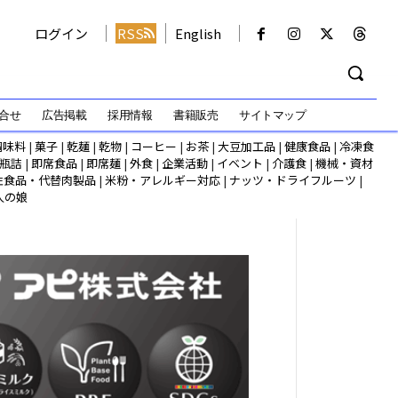
ログイン
RSS
English
合せ
広告掲載
採用情報
書籍販売
サイトマップ
調味料
|
菓子
|
乾麺
|
乾物
|
コーヒー
|
お茶
|
大豆加工品
|
健康食品
|
冷凍食
瓶詰
|
即席食品
|
即席麺
|
外食
|
企業活動
|
イベント
|
介護食
|
機械・資材
性食品・代替肉製品
|
米粉・アレルギー対応
|
ナッツ・ドライフルーツ
|
人の娘