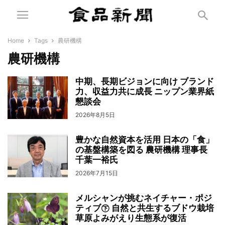
Home
Tags
農研機構
農研機構
中期、長期ビジョンに向け ブランド
力、収益力共に成長 ニップン業界紙
懇談会
2026年8月5日
豊かな自然資本を活用 日本の「食」
の基盤構築を図る 農研機構 理事長
千葉一裕氏
2026年7月15日
メルシャンが挑むネイチャー・ポジ
ティブ㊦ 自然と共生するブドウ栽培
草原よみがえり生態系が復活