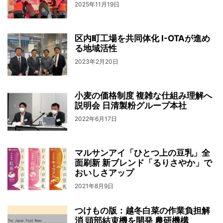
2025年11月19日
区内町工場を共同体化 I-OTAが進め
る地域活性
2023年2月20日
小麦の価格制度 複雑な仕組み理解へ
説明会 日清製粉グループ本社
2022年6月17日
マルサンアイ「ひとつ上の豆乳」全
面刷新 新ブレンド「るりさやか」で
おいしさアップ
2021年8月9日
つけもの版：越冬白菜の作業負担解
消 頭部結束機を開発 農研機構