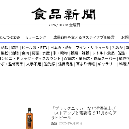
2026 / 08 / 07 金曜日
んつゆ2026
Eラーニング
成長戦略を支えるサスティナブル経営
お問
食品卸
|
飲料
|
ビール類・RTD
|
日本酒・焼酎
|
ワイン・リキュール
|
乳製品
|
|
製粉
|
油脂
|
食肉
|
野菜
|
水産
|
米・穀物
|
穀類・雑穀
|
レトルト食品
|
缶詰・
コンビニ・ドラッグ・ディスカウント
|
百貨店・量販店・食品スーパー
|
植物
ラボ・監修商品
|
人手不足
|
逆光線
|
注目商品
|
耳より情報
|
ギャラリー
|
料理
「ブラックニッカ」など洋酒値上げ
コストアップと需要増で 11月からア
サヒビール
酒類
2025年6月20日