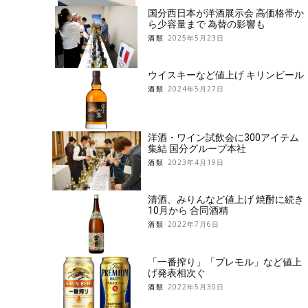
国分西日本が洋酒展示会 高価格帯か
ら少容量まで 為替の影響も
酒類
2025年5月23日
ウイスキーなど値上げ キリンビール
酒類
2024年5月27日
洋酒・ワイン試飲会に300アイテム
集結 国分グループ本社
酒類
2023年4月19日
清酒、みりんなど値上げ 焼酎に続き
10月から 合同酒精
酒類
2022年7月6日
「一番搾り」「プレモル」など値上
げ発表相次ぐ
酒類
2022年5月30日