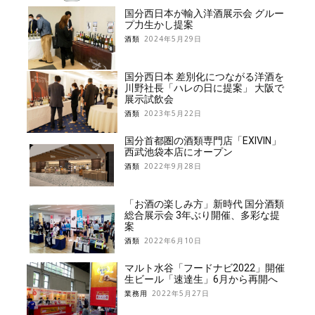
国分西日本が輸入洋酒展示会 グルー
プ力生かし提案
酒類
2024年5月29日
国分西日本 差別化につながる洋酒を
川野社長「ハレの日に提案」 大阪で
展示試飲会
酒類
2023年5月22日
国分首都圏の酒類専門店「EXIVIN」
西武池袋本店にオープン
酒類
2022年9月28日
「お酒の楽しみ方」新時代 国分酒類
総合展示会 3年ぶり開催、多彩な提
案
酒類
2022年6月10日
マルト水谷「フードナビ2022」開催
生ビール「速達生」6月から再開へ
業務用
2022年5月27日