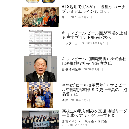
BTS起用でガムV字回復狙う ガーナ
プレミアムラインも ロッテ
菓子
2021年7月21日
キリンビール ビール類が市場を上回
る 主力ブランド徹底訴求へ
トップニュース
2021年1月15日
キリンビール（麒麟麦酒）株式会社
代表取締役社長 布施 孝之氏
新春特別記事
2020年1月5日
今年は“ビール改革元年” アサヒビー
ル中部統括本部 ＳＤ史上最高の「泡
品質」に
酒類
2018年4月2日
高校生の取り組みを支援 地域リーダ
ー育成へ アサヒグループＨＤ
各種イベント・展示会・講演会
2017年12月22日