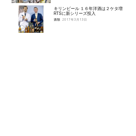
キリンビール １６年洋酒は２ケタ増
RTSに新シリーズ投入
酒類
2017年3月13日