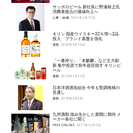
サッポロビール 新社長に野瀬裕之氏
消費者接点の価値向上へ
人事・組織
2021年2月17日
キリン 国産ウイスキー22％増へ2品
投入 ブランド基盤を強化
酒類
2020年4月10日
「一番搾り」「本麒麟」など主力刷
新 集中投資で前年超目指す キリンビ
ール
酒類
2019年1月21日
日本洋酒酒造組合 今年も堅調推移の
見通し
酒類
2018年3月5日
九州酒類 強み生かした展開に期待 メ
ーカー各社に聞く
FREEONLINE
2017年12月1日