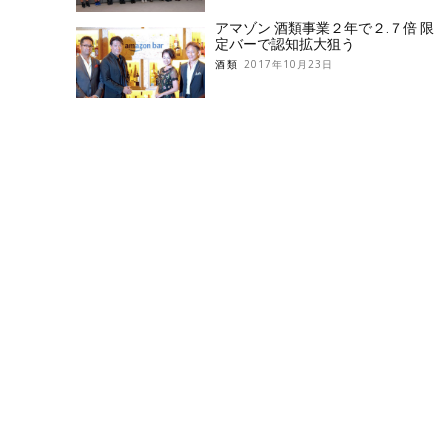
アマゾン 酒類事業２年で２.７倍 限
定バーで認知拡大狙う
酒類
2017年10月23日