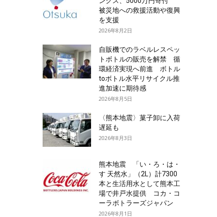
ングス、5000万円寄付
被災地への救援活動や復興
を支援
2026年8月2日
自販機でのラベルレスペッ
トボトルの販売を解禁 循
環経済実現へ前進 ボトル
toボトル水平リサイクル推
進加速に期待感
2026年8月5日
〈熊本地震〉菓子卸に入荷
遅延も
2026年8月3日
熊本地震 「い・ろ・は・
す 天然水」（2L）計7300
本と生活用水として熊本工
場で井戸水提供 コカ・コ
ーラボトラーズジャパン
2026年8月1日