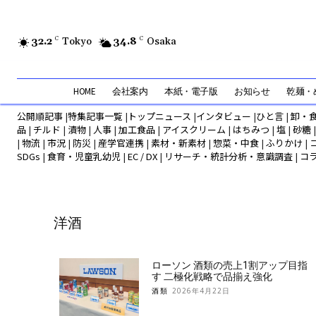
32.2
C
Tokyo
34.8
C
Osaka
HOME
会社案内
本紙・電子版
お知らせ
乾麺・め
公開順記事
|
特集記事一覧
|
トップニュース
|
インタビュー
|
ひと言
|
卸・
品
|
チルド
|
漬物
|
人事
|
加工食品
|
アイスクリーム
|
はちみつ
|
塩
|
砂糖
|
物流
|
市況
|
防災
|
産学官連携
|
素材・新素材
|
惣菜・中食
|
ふりかけ
|
SDGs
|
食育・児童乳幼児
|
EC / DX
|
リサーチ・統計分析・意識調査
|
コ
洋酒
ローソン 酒類の売上1割アップ目指
す 二極化戦略で品揃え強化
酒類
2026年4月22日