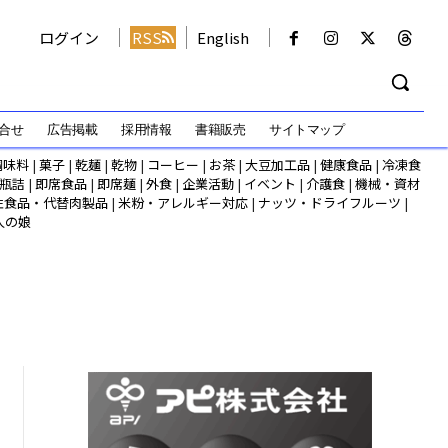
ログイン
RSS
English
合せ
広告掲載
採用情報
書籍販売
サイトマップ
調味料
|
菓子
|
乾麺
|
乾物
|
コーヒー
|
お茶
|
大豆加工品
|
健康食品
|
冷凍食
瓶詰
|
即席食品
|
即席麺
|
外食
|
企業活動
|
イベント
|
介護食
|
機械・資材
性食品・代替肉製品
|
米粉・アレルギー対応
|
ナッツ・ドライフルーツ
|
人の娘