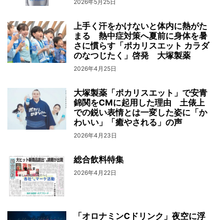
2026年5月25日
上手く汗をかけないと体内に熱がた
まる 熱中症対策へ夏前に身体を暑
さに慣らす「ポカリスエット カラダ
のなつじたく」啓発 大塚製薬
2026年4月25日
大塚製薬「ポカリスエット」で安青
錦関をCMに起用した理由 土俵上
での鋭い表情とは一変した姿に「か
わいい」「癒やされる」の声
2026年4月23日
総合飲料特集
2026年4月22日
「オロナミンCドリンク」夜空に浮