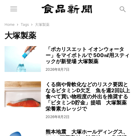
Home
Tags
大塚製薬
大塚製薬
「ポカリスエット イオンウォータ
ー」をマイボトルで 500㎖用スティ
ックが新登場 大塚製薬
2026年8月7日
くる病や骨軟化などのリスク要因と
なるビタミンD欠乏 魚を週2回以上
食べて買い物程度の外出を推奨する
「ビタミンD貯金」提唱 大塚製薬
栄養素カレッジで
2026年8月2日
熊本地震 大塚ホールディングス、