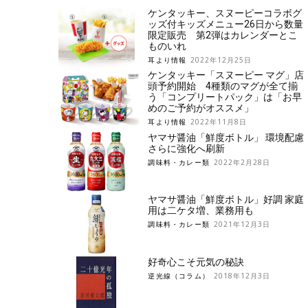
ケンタッキー、スヌーピーコラボグ
ッズ付キッズメニュー26日から数量
限定販売 第2弾はカレンダーとこ
ものいれ
耳より情報
2022年12月25日
ケンタッキー「スヌーピー マグ」店
頭予約開始 4種類のマグが全て揃
う「コンプリートパック」は「お早
めのご予約がオススメ」
耳より情報
2022年11月8日
ヤマサ醤油「鮮度ボトル」 環境配慮
さらに強化へ刷新
調味料・カレー類
2022年2月28日
ヤマサ醤油「鮮度ボトル」好調 家庭
用は二ケタ増、業務用も
調味料・カレー類
2021年12月3日
好奇心こそ元気の秘訣
逆光線（コラム）
2018年12月3日