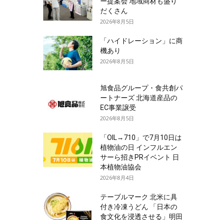
ー提案会 地域商材も盛り
だくさん
2026年8月5日
「ハイドレーション」に商
機あり
2026年8月5日
旭食品グループ・食共創パ
ートナーズ 北海道産品の
EC事業譲受
2026年8月5日
「OIL→710」で7月10日は
植物油の日 インフルエン
サーら招きPRイベント 日
本植物油協会
2026年8月4日
テーブルマーク 北米に具
付き冷凍うどん 「日本の
食文化を浸透させる」明田