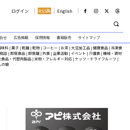
ログイン
RSS
English
合せ
広告掲載
採用情報
書籍販売
サイトマップ
調味料
|
菓子
|
乾麺
|
乾物
|
コーヒー
|
お茶
|
大豆加工品
|
健康食品
|
冷凍食
瓶詰
|
即席食品
|
即席麺
|
外食
|
企業活動
|
イベント
|
介護食
|
機械・資材
性食品・代替肉製品
|
米粉・アレルギー対応
|
ナッツ・ドライフルーツ
|
人の娘