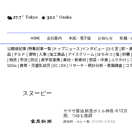
27.7
C
Tokyo
32.1
C
Osaka
HOME
会社案内
本紙・電子版
お知らせ
乾麺・め
公開順記事
|
特集記事一覧
|
トップニュース
|
インタビュー
|
ひと言
|
卸・
品
|
チルド
|
漬物
|
人事
|
加工食品
|
アイスクリーム
|
はちみつ
|
塩
|
砂糖
|
物流
|
市況
|
防災
|
産学官連携
|
素材・新素材
|
惣菜・中食
|
ふりかけ
|
SDGs
|
食育・児童乳幼児
|
EC / DX
|
リサーチ・統計分析・意識調査
|
コ
スヌーピー
ヤマサ醤油 鮮度ボトル伸長 今12月
期、つゆも復調
調味料・カレー類
2024年12月4日