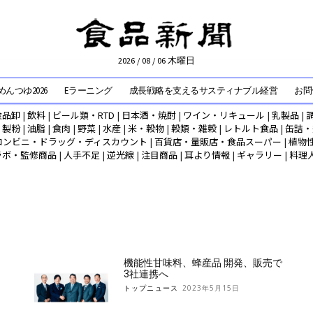
2026 / 08 / 06 木曜日
んつゆ2026
Eラーニング
成長戦略を支えるサスティナブル経営
お問
食品卸
|
飲料
|
ビール類・RTD
|
日本酒・焼酎
|
ワイン・リキュール
|
乳製品
|
|
製粉
|
油脂
|
食肉
|
野菜
|
水産
|
米・穀物
|
穀類・雑穀
|
レトルト食品
|
缶詰・
コンビニ・ドラッグ・ディスカウント
|
百貨店・量販店・食品スーパー
|
植物
ラボ・監修商品
|
人手不足
|
逆光線
|
注目商品
|
耳より情報
|
ギャラリー
|
料理
機能性甘味料、蜂産品 開発、販売で
3社連携へ
トップニュース
2023年5月15日