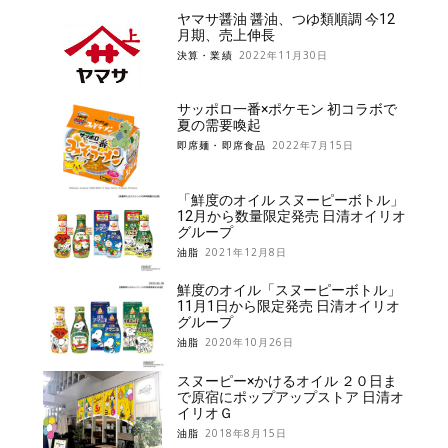
ヤマサ醤油 醤油、つゆ類順調 今12
月期、売上伸長
決算・業績
2022年11月30日
サッポロ一番×ポケモン 初コラボで
夏の需要喚起
即席麺・即席食品
2022年7月15日
「鮮度のオイル スヌーピーボトル」
12月から数量限定発売 日清オイリオ
グループ
油脂
2021年12月8日
鮮度のオイル「スヌーピーボトル」
11月1日から限定発売 日清オイリオ
グループ
油脂
2020年10月26日
スヌーピー×かけるオイル ２０日ま
で原宿にポップアップストア 日清オ
イリオＧ
油脂
2018年8月15日