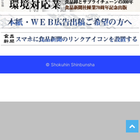
© Shokuhin Shinbunsha