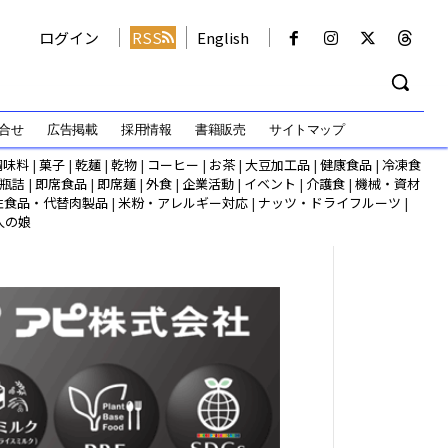
ログイン
RSS
English
合せ
広告掲載
採用情報
書籍販売
サイトマップ
調味料
|
菓子
|
乾麺
|
乾物
|
コーヒー
|
お茶
|
大豆加工品
|
健康食品
|
冷凍食
瓶詰
|
即席食品
|
即席麺
|
外食
|
企業活動
|
イベント
|
介護食
|
機械・資材
性食品・代替肉製品
|
米粉・アレルギー対応
|
ナッツ・ドライフルーツ
|
人の娘