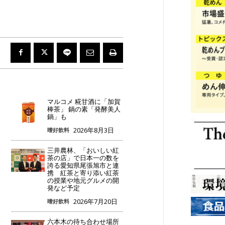
マルコメ 糀甘酒に「加賀
棒茶」 鍋の素「発酵美人
鍋」も
2026年8月3日
嗜好飲料
三井農林、「おいしい紅
茶の店」で日本一の数を
誇る愛知県尾張旭市と連
携 紅茶と寄り添い紅茶
の授業や地元グルメの開
発など予定
2026年7月20日
嗜好飲料
六本木の待ち合わせ場所