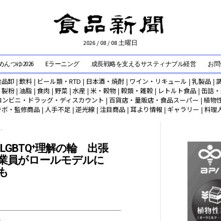
2026 / 08 / 08 土曜日
んつゆ2026
Eラーニング
成長戦略を支えるサスティナブル経営
お問
食品卸
|
飲料
|
ビール類・RTD
|
日本酒・焼酎
|
ワイン・リキュール
|
乳製品
|
|
製粉
|
油脂
|
食肉
|
野菜
|
水産
|
米・穀物
|
穀類・雑穀
|
レトルト食品
|
缶詰・
コンビニ・ドラッグ・ディスカウント
|
百貨店・量販店・食品スーパー
|
植物
ラボ・監修商品
|
人手不足
|
逆光線
|
注目商品
|
耳より情報
|
ギャラリー
|
料理
.
GBTQ⁺理解の輪 出張
従業員がロールモデルに
も