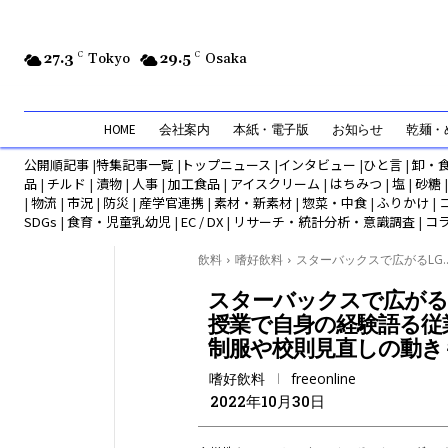
27.3
C
Tokyo
29.5
C
Osaka
HOME
会社案内
本紙・電子版
お知らせ
乾麺・め
公開順記事
|
特集記事一覧
|
トップニュース
|
インタビュー
|
ひと言
|
卸・
品
|
チルド
|
漬物
|
人事
|
加工食品
|
アイスクリーム
|
はちみつ
|
塩
|
砂糖
|
物流
|
市況
|
防災
|
産学官連携
|
素材・新素材
|
惣菜・中食
|
ふりかけ
|
SDGs
|
食育・児童乳幼児
|
EC / DX
|
リサーチ・統計分析・意識調査
|
コ
飲料
嗜好飲料
スターバックスで広がるLG..
スターバックスで広がるL
授業で自身の経験語る
制服や校則見直しの動き
嗜好飲料
freeonline
2022年10月30日