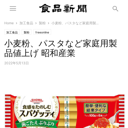
Home
加工食品
製粉
小麦粉、パスタなど家庭用製...
加工食品
製粉
freeonline
小麦粉、パスタなど家庭用製
品値上げ 昭和産業
2022年5月13日