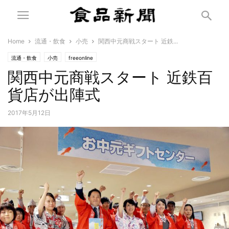
Home
流通・飲食
小売
関西中元商戦スタート 近鉄...
流通・飲食
小売
freeonline
関西中元商戦スタート 近鉄百
貨店が出陣式
2017年5月12日