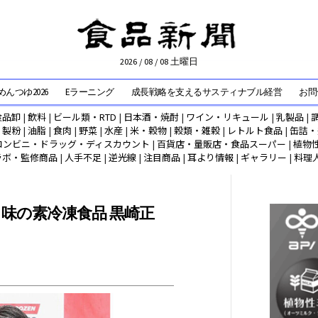
2026 / 08 / 08 土曜日
んつゆ2026
Eラーニング
成長戦略を支えるサスティナブル経営
お問
食品卸
|
飲料
|
ビール類・RTD
|
日本酒・焼酎
|
ワイン・リキュール
|
乳製品
|
|
製粉
|
油脂
|
食肉
|
野菜
|
水産
|
米・穀物
|
穀類・雑穀
|
レトルト食品
|
缶詰・
コンビニ・ドラッグ・ディスカウント
|
百貨店・量販店・食品スーパー
|
植物
ラボ・監修商品
|
人手不足
|
逆光線
|
注目商品
|
耳より情報
|
ギャラリー
|
料理
味の素冷凍食品 黒崎正