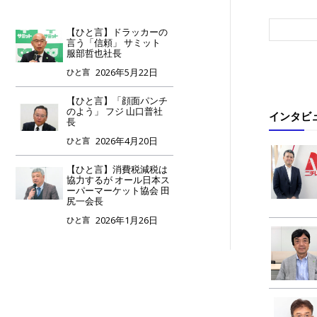
【ひと言】ドラッカーの
言う「信頼」 サミット
服部哲也社長
2026年5月22日
ひと言
【ひと言】「顔面パンチ
のよう」 フジ 山口普社
インタビ
長
2026年4月20日
ひと言
【ひと言】消費税減税は
協力するが オール日本ス
ーパーマーケット協会 田
尻一会長
2026年1月26日
ひと言