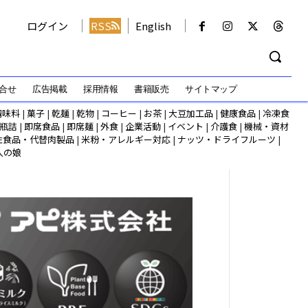
ログイン
RSS
English
合せ
広告掲載
採用情報
書籍販売
サイトマップ
調味料
|
菓子
|
乾麺
|
乾物
|
コーヒー
|
お茶
|
大豆加工品
|
健康食品
|
冷凍食
瓶詰
|
即席食品
|
即席麺
|
外食
|
企業活動
|
イベント
|
介護食
|
機械・資材
性食品・代替肉製品
|
米粉・アレルギー対応
|
ナッツ・ドライフルーツ
|
人の娘