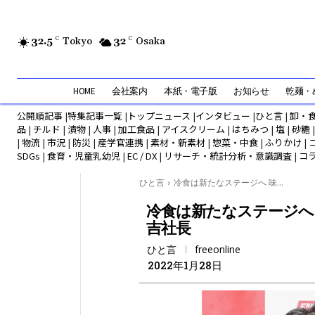
32.5
C
Tokyo
32
C
Osaka
HOME
会社案内
本紙・電子版
お知らせ
乾麺・め
公開順記事
|
特集記事一覧
|
トップニュース
|
インタビュー
|
ひと言
|
卸・
品
|
チルド
|
漬物
|
人事
|
加工食品
|
アイスクリーム
|
はちみつ
|
塩
|
砂糖
|
物流
|
市況
|
防災
|
産学官連携
|
素材・新素材
|
惣菜・中食
|
ふりかけ
|
SDGs
|
食育・児童乳幼児
|
EC / DX
|
リサーチ・統計分析・意識調査
|
コ
ひと言
冷食は新たなステージへ 味...
冷食は新たなステージへ 
吉社長
ひと言
freeonline
2022年1月28日