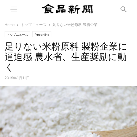
Home
トップニュース
足りない米粉原料 製粉企業...
トップニュース
freeonline
足りない米粉原料 製粉企業に
逼迫感 農水省、生産奨励に動
く
2019年1月11日