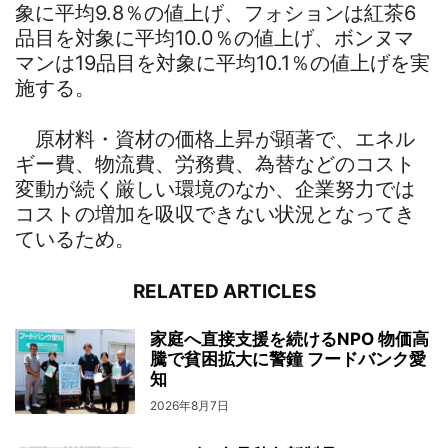
象に平均9.8％の値上げ、フォションは紅茶6
品目を対象に平均10.0％の値上げ、ボンヌマ
マンは19品目を対象に平均10.1％の値上げを実
施する。
原材料・資材の価格上昇が顕著で、エネル
ギー費、物流費、労務費、為替などのコスト
変動が続く厳しい環境のなか、企業努力では
コストの増加を吸収できない状況となってき
ているため。
RELATED ARTICLES
家庭へ直接支援を続けるNPO 物価高
騰で貧困拡大に警鐘 フードバンク愛
知
2026年8月7日