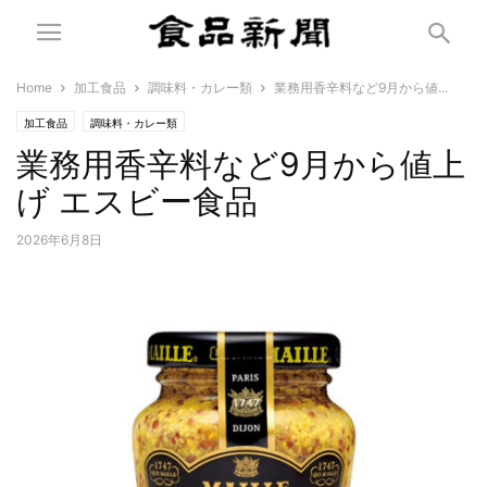
Home
加工食品
調味料・カレー類
業務用香辛料など9月から値...
加工食品
調味料・カレー類
業務用香辛料など9月から値上
げ エスビー食品
2026年6月8日