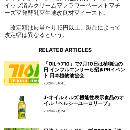
イップ済みクリーム▽フラワーペースト▽チ
ーズ▽発酵乳▽生地改良材▽イースト。
改定額は㎏当たり15円以上、製品によって
改定幅は異なるという。
RELATED ARTICLES
「OIL→710」で7月10日は植物油の
日 インフルエンサーら招きPRイベン
ト 日本植物油協会
2026年8月4日
J-オイルミルズ 機能性表示食品のオ
イル「ヘルシーユーロリーブ」
2026年7月24日