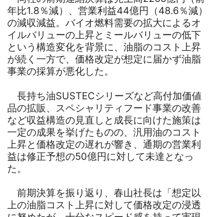
年比1.8％減）、営業利益44億円（48.6％減）
の減収減益。バイオ燃料需要の拡大によるオ
イルバリューの上昇とミールバリューの低下
という構造変化を背景に、油脂のコスト上昇
が続く一方で、価格改定が想定に届かず油脂
事業の採算が悪化した。
長持ち油SUSTECシリーズなど高付加価値
品の拡販、スペシャリティフード事業の改善
など収益構造の見直しと成長に向けた施策は
一定の成果を挙げたものの、汎用油のコスト
上昇と価格改定の遅れが響き、通期の営業利
益は修正予想の50億円に対して未達となっ
た。
前期決算を振り返り、春山社長は「想定以
上の油脂コスト上昇に対して価格改定の浸透