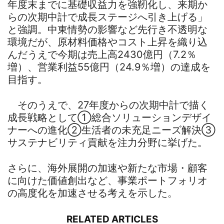
年度末までに基礎収益力を強靭化し、来期か
らの次期中計で成長ステージへ引き上げる」
と強調。中東情勢の影響など先行き不透明な
環境だが、原材料価格やコスト上昇を織り込
んだうえで今期は売上高2430億円（7.2％
増）、営業利益55億円（24.9％増）の達成を
目指す。
そのうえで、27年度からの次期中計で描く
成長戦略として①総合ソリューションデザイ
ナーへの進化②生活者の未充足ニーズ解決③
サステナビリティ貢献を注力分野に挙げた。
さらに、海外展開の加速や新たな市場・顧客
に向けた価値創出など、事業ポートフォリオ
の高度化を加速させる考えを示した。
RELATED ARTICLES