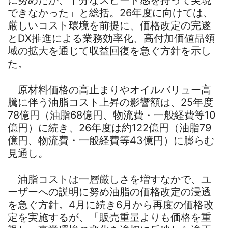
に努めたが、十分なスピード感を持って実現
できなかった」と総括。26年度に向けては、
厳しいコスト環境を前提に、価格改定の完遂
とDX推進による業務効率化、高付加価値品領
域の拡大を通じて収益回復を急ぐ方針を示し
た。
原材料価格の高止まりやオイルバリュー高
騰に伴う油脂コスト上昇の影響額は、25年度
78億円（油脂68億円、物流費・一般経費等10
億円）に続き、26年度は約122億円（油脂79
億円、物流費・一般経費等43億円）に膨らむ
見通し。
油脂コストは一層厳しさを増すなかで、ユ
ーザーへの説明に努め油脂の価格改定の浸透
を急ぐ方針。4月に続き6月から再度の価格改
定を実施するが、「販売重量よりも価格を重