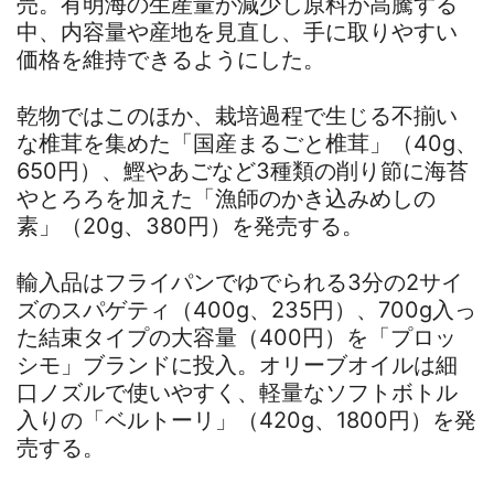
売。有明海の生産量が減少し原料が高騰する
中、内容量や産地を見直し、手に取りやすい
価格を維持できるようにした。
乾物ではこのほか、栽培過程で生じる不揃い
な椎茸を集めた「国産まるごと椎茸」（40g、
650円）、鰹やあごなど3種類の削り節に海苔
やとろろを加えた「漁師のかき込みめしの
素」（20g、380円）を発売する。
輸入品はフライパンでゆでられる3分の2サイ
ズのスパゲティ（400g、235円）、700g入っ
た結束タイプの大容量（400円）を「プロッ
シモ」ブランドに投入。オリーブオイルは細
口ノズルで使いやすく、軽量なソフトボトル
入りの「ベルトーリ」（420g、1800円）を発
売する。