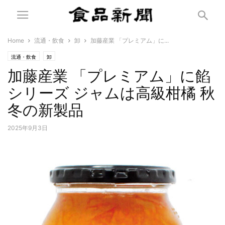
Home
流通・飲食
卸
加藤産業 「プレミアム」に...
流通・飲食
卸
加藤産業 「プレミアム」に餡
シリーズ ジャムは高級柑橘 秋
冬の新製品
2025年9月3日