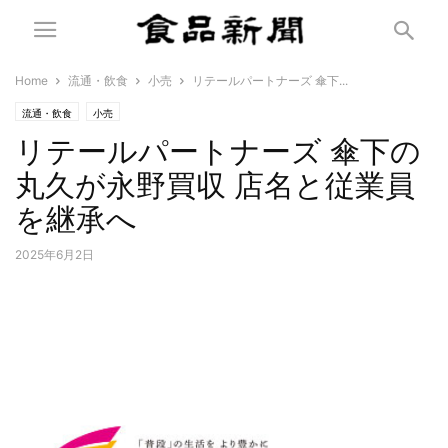
Home
流通・飲食
小売
リテールパートナーズ 傘下...
流通・飲食
小売
リテールパートナーズ 傘下の
丸久が永野買収 店名と従業員
を継承へ
2025年6月2日