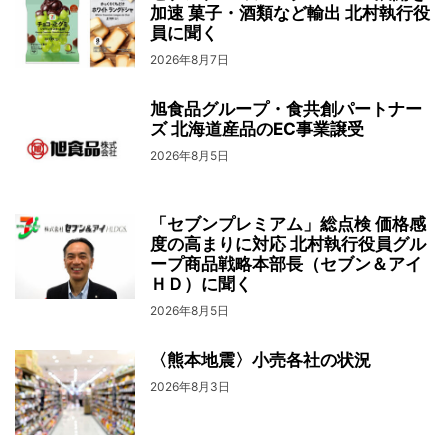
加速 菓子・酒類など輸出 北村執行役
員に聞く
2026年8月7日
旭食品グループ・食共創パートナー
ズ 北海道産品のEC事業譲受
2026年8月5日
「セブンプレミアム」総点検 価格感
度の高まりに対応 北村執行役員グル
ープ商品戦略本部長（セブン＆アイ
ＨＤ）に聞く
2026年8月5日
〈熊本地震〉小売各社の状況
2026年8月3日