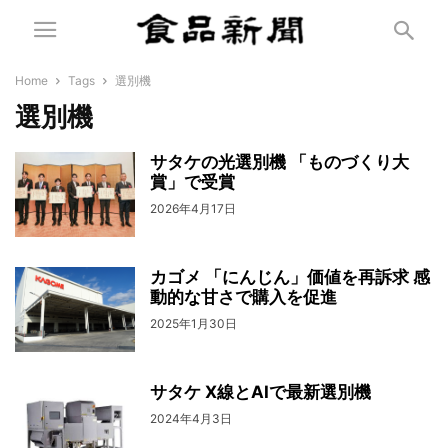
Home
Tags
選別機
選別機
サタケの光選別機 「ものづくり大
賞」で受賞
2026年4月17日
カゴメ 「にんじん」価値を再訴求 感
動的な甘さで購入を促進
2025年1月30日
サタケ X線とAIで最新選別機
2024年4月3日