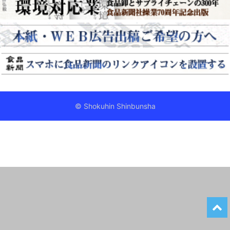
© Shokuhin Shinbunsha