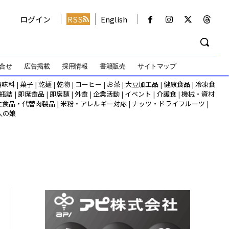
ログイン
RSS
English
合せ
広告掲載
採用情報
書籍販売
サイトマップ
調味料
|
菓子
|
乾麺
|
乾物
|
コーヒー
|
お茶
|
大豆加工品
|
健康食品
|
冷凍食
瓶詰
|
即席食品
|
即席麺
|
外食
|
企業活動
|
イベント
|
介護食
|
機械・資材
性食品・代替肉製品
|
米粉・アレルギー対応
|
ナッツ・ドライフルーツ
|
人の娘