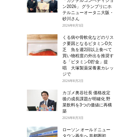
「カクテルコンペティショ
ン2026」 グランプリにホ
テルニューオータニ大阪・
砂川さん
2026年8月5日
くる病や骨軟化などのリス
ク要因となるビタミンD欠
乏 魚を週2回以上食べて
買い物程度の外出を推奨す
る「ビタミンD貯金」提
唱 大塚製薬栄養素カレッ
ジで
2026年8月2日
カゴメ奥谷社長 価格改定
後の成長課題が明確化 野
菜飲料を3つの価値に再構
築
2026年8月3日
ローソン オールドニュー
タウン再生へ 首都圏初