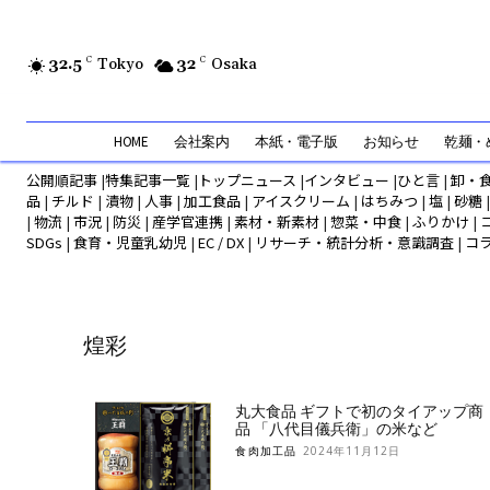
32.5
C
Tokyo
32
C
Osaka
HOME
会社案内
本紙・電子版
お知らせ
乾麺・め
公開順記事
|
特集記事一覧
|
トップニュース
|
インタビュー
|
ひと言
|
卸・
品
|
チルド
|
漬物
|
人事
|
加工食品
|
アイスクリーム
|
はちみつ
|
塩
|
砂糖
|
物流
|
市況
|
防災
|
産学官連携
|
素材・新素材
|
惣菜・中食
|
ふりかけ
|
SDGs
|
食育・児童乳幼児
|
EC / DX
|
リサーチ・統計分析・意識調査
|
コ
煌彩
丸大食品 ギフトで初のタイアップ商
品 「八代目儀兵衛」の米など
食肉加工品
2024年11月12日