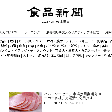
2026 / 08 / 08 土曜日
んつゆ2026
Eラーニング
成長戦略を支えるサスティナブル経営
お問
食品卸
|
飲料
|
ビール類・RTD
|
日本酒・焼酎
|
ワイン・リキュール
|
乳製品
|
|
製粉
|
油脂
|
食肉
|
野菜
|
水産
|
米・穀物
|
穀類・雑穀
|
レトルト食品
|
缶詰・
コンビニ・ドラッグ・ディスカウント
|
百貨店・量販店・食品スーパー
|
植物
ラボ・監修商品
|
人手不足
|
逆光線
|
注目商品
|
耳より情報
|
ギャラリー
|
料理
ハム・ソーセージ 市場は回復傾向 メ
ーカー各社、売場活性化目指す
FREEONLINE
2017年3月8日